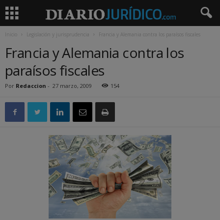
Inicio
Legislación y jurisprudencia
Francia y Alemania contra los paraísos fiscales
Francia y Alemania contra los
paraísos fiscales
Por
Redaccion
-
27 marzo, 2009
154