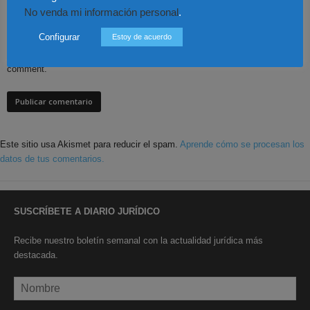
No venda mi información personal
.
Configurar
Estoy de acuerdo
Save my name, email, and website in this browser for the next time I
comment.
Este sitio usa Akismet para reducir el spam.
Aprende cómo se procesan los
datos de tus comentarios.
SUSCRÍBETE A DIARIO JURÍDICO
Recibe nuestro boletín semanal con la actualidad jurídica más
destacada.