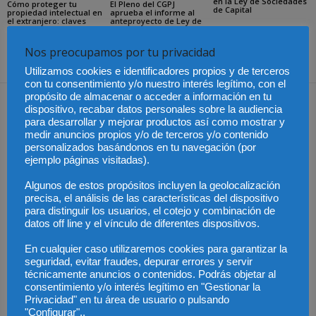
en la Ley de Sociedades
Cómo proteger tu
El Pleno del CGPJ
de Capital
propiedad intelectual en
aprueba el informe al
el extranjero: claves
anteproyecto de Ley de
lingüísticas y jurídicas
Familias por
unanimidad
Nos preocupamos por tu privacidad
Utilizamos cookies e identificadores propios y de terceros
con tu consentimiento y/o nuestro interés legítimo, con el
propósito de almacenar o acceder a información en tu
Dejar una respuesta
dispositivo, recabar datos personales sobre la audiencia
para desarrollar y mejorar productos así como mostrar y
medir anuncios propios y/o de terceros y/o contenido
personalizados basándonos en tu navegación (por
ejemplo páginas visitadas).
Algunos de estos propósitos incluyen la geolocalización
precisa, el análisis de las características del dispositivo
para distinguir los usuarios, el cotejo y combinación de
datos off line y el vínculo de diferentes dispositivos.
En cualquier caso utilizaremos cookies para garantizar la
seguridad, evitar fraudes, depurar errores y servir
técnicamente anuncios o contenidos. Podrás objetar al
consentimiento y/o interés legítimo en "Gestionar la
Privacidad" en tu área de usuario o pulsando
"Configurar"..