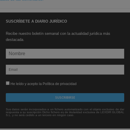
SUSCRÍBETE A DIARIO JURÍDICO
Recibe nuestro boletín semanal con la actualidad jurídica más
destacada.
He leído y acepto la Política de privacidad
Sus datos serán incorporados a un fichero automatizado con el objeto exclusivo de dar
respuesta a su suscripción Dicho fichero es de titularidad exclusiva de LEXDIR GLOBAL
S.L. y no será cedido a un tercero en ningún caso.