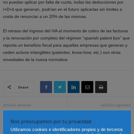
no puedan aplicar por falta de cuota, todas las deducciones por
I+D+it que generan, podrían en el futuro aplicarlas sin límites a
costa de renunciar a un 20% de las mismas.
El retraso del ingreso del IVA al momento de cobro de las facturas
y la renovación por completo del régimen “spanish patent box” que
reporta un beneficio fiscal para aquellas empresas que generan y
ceden activos intangibles (patentes, know-how, etc.) son otras
novedades de la nueva normativa.
Share
Artículo anterior
Artículo siguiente
El vicepresidente de los
Día del Abogado Joven:
procuradores,
por una Justicia que
Nos preocupamos por tu privacidad
condecorado con la Cruz
necesita transformación e
Utilizamos cookies e identificadores propios y de terceros
de San Raimundo de
impulso