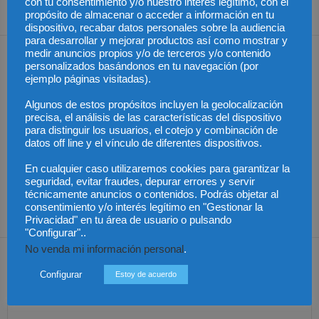
con tu consentimiento y/o nuestro interés legítimo, con el
Peñafort
propósito de almacenar o acceder a información en tu
dispositivo, recabar datos personales sobre la audiencia
para desarrollar y mejorar productos así como mostrar y
medir anuncios propios y/o de terceros y/o contenido
Artículos relacionados
Más del autor
personalizados basándonos en tu navegación (por
ejemplo páginas visitadas).
Algunos de estos propósitos incluyen la geolocalización
precisa, el análisis de las características del dispositivo
para distinguir los usuarios, el cotejo y combinación de
datos off line y el vínculo de diferentes dispositivos.
Últimas modificaciones
en la Ley de Sociedades
Cómo proteger tu
El Pleno del CGPJ
de Capital
propiedad intelectual en
aprueba el informe al
En cualquier caso utilizaremos cookies para garantizar la
el extranjero: claves
anteproyecto de Ley de
seguridad, evitar fraudes, depurar errores y servir
lingüísticas y jurídicas
Familias por
unanimidad
técnicamente anuncios o contenidos. Podrás objetar al
consentimiento y/o interés legítimo en "Gestionar la
Privacidad" en tu área de usuario o pulsando
"Configurar"..
No venda mi información personal
.
Dejar una respuesta
Configurar
Estoy de acuerdo