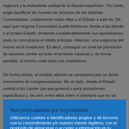
regiones y la indisoluble unidad de la Nación española». Por tanto,
exige equilibrar las fuentes de recursos de las distintas
Comunidades, colaborando todas ellas y el Estado a este fin. De
aquí que ninguna Comunidad puede blindarse, frente a las demás
o el propio Estado, limitando considerablemente sus aportaciones,
pues se conculcaría el citado principio. Además, una exigencia del
mismo es la nivelación. Es decir, conseguir un nivel de prestación
de servicios similar en todo el territorio nacional y, de forma
paralela, al mismo coste para sus ciudadanos.
De forma similar, el modelo alemán se caracteriza por un doble
mecanismo de compensaciones. De un lado, desde el Estado
central a los Länder (ya sea general o para actuaciones
específicas) y, de otro, entre ellos entre sí (siempre que no se
produzca un debilitamiento financiero del que entrega). Ambas
compensaciones garantizan que todos los Länder alcancen el 95
Nos preocupamos por tu privacidad
por 100 de la capacidad financiera media, garantizando la
Utilizamos cookies e identificadores propios y de terceros
solidaridad entre ellos y sin que, a consecuencia de las mismas, se
con tu consentimiento y/o nuestro interés legítimo, con el
propósito de almacenar o acceder a información en tu