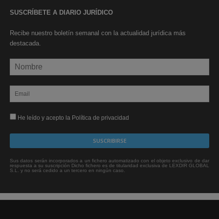
SUSCRÍBETE A DIARIO JURÍDICO
Recibe nuestro boletín semanal con la actualidad jurídica más
destacada.
He leído y acepto la Política de privacidad
Sus datos serán incorporados a un fichero automatizado con el objeto exclusivo de dar
respuesta a su suscripción Dicho fichero es de titularidad exclusiva de LEXDIR GLOBAL
S.L. y no será cedido a un tercero en ningún caso.