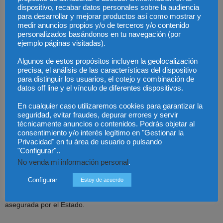
altere su orden.
dispositivo, recabar datos personales sobre la audiencia
para desarrollar y mejorar productos así como mostrar y
El diseño de la financiación autonómica se ha convertido en
medir anuncios propios y/o de terceros y/o contenido
personalizados basándonos en tu navegación (por
uno de los argumentos centrales de movimientos como el
ejemplo páginas visitadas).
independentismo catalán. ¿Considera justificados sus
argumentos?
Algunos de estos propósitos incluyen la geolocalización
precisa, el análisis de las características del dispositivo
para distinguir los usuarios, el cotejo y combinación de
Sin duda la respuesta ha de ser negativa. No existe un concepto
datos off line y el vínculo de diferentes dispositivos.
de “déficit fiscal” en nuestro ordenamiento financiero. Haciendo un
En cualquier caso utilizaremos cookies para garantizar la
alarde de imaginación cabe entender por el mismo la diferencia
seguridad, evitar fraudes, depurar errores y servir
entre lo recaudado por todos los tributos en una Comunidad y el
técnicamente anuncios o contenidos. Podrás objetar al
gasto imputable exclusivamente a la misma.
consentimiento y/o interés legítimo en "Gestionar la
Privacidad" en tu área de usuario o pulsando
"Configurar"..
Tampoco cabe imponer un límite a la solidaridad, pues ello es
No venda mi información personal
.
incompatible con nuestra Constitución. Incorporar una limitación de
Configurar
las aportaciones de unas Comunidades a otras más
Estoy de acuerdo
desfavorecidas supondría que la nivelación sólo podría ser
asegurada por el Estado.