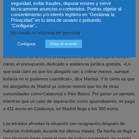
seguridad, evitar fraudes, depurar errores y servir
abogados – sin contar obviamente con aquellos inscritos en Alcalá
técnicamente anuncios o contenidos. Podrás objetar al
de Henares. Es una de las comunidades donde los letrados
consentimiento y/o interés legítimo en "Gestionar la
soportan mayor retraso. De hecho en este momento, como explica
Privacidad" en tu área de usuario o pulsando
"Configurar"..
Marisol Cueva
s «no hemos cobrado todavía el cuarto trimestre de
No venda mi información personal
.
2011». Este retraso ya ha generado numerosas protestas, pero
según
Cuevas
«lo peor no es esto. Sino que la situación va a
Configurar
Estoy de acuerdo
empeorar», y es que esta Comunidad tiene un proyecto de
modificación de la ley de presupuestos por la que baja un 20 por
ciento el presupuesto dedicado a asistencia jurídica gratuita. «Lo
que está claro es que los abogado van a cobrar menos, aunque
todavía no lo podemos cuantificar», dice Marisol. Y lo cierto es que
los abogados de Madrid ya cobran menos que los de otras
comunidades como Catalunya o País Basco. Por poner un ejemplo,
mientras que un caso de separación, como apuntábamos, se paga
a 411 euros en Catalunya, en Madrid llega a los 360 euros.
Los letrados afrontan la situación con resignación después de
haberse mobilizado durante los últimos meses. De hecho se llegó a
una situación límite entre el mes de junio y noviembre: se acordó