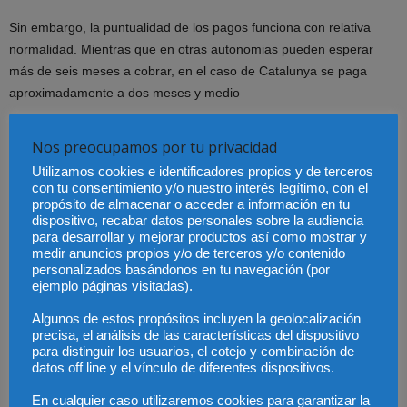
Sin embargo, la puntualidad de los pagos funciona con relativa
normalidad. Mientras que en otras autonomias pueden esperar
más de seis meses a cobrar, en el caso de Catalunya se paga
aproximadamente a dos meses y medio
La crisis económica se nota también y mucho en los casos que
Nos preocupamos por tu privacidad
llegan a los colegios. «Las ejecuciones hipotecarias, por ejemplo,
Utilizamos cookies e identificadores propios y de terceros
han crecido de una manera espectacular. 400 por ciento desde
con tu consentimiento y/o nuestro interés legítimo, con el
2008». Además, también las peticiones para tener un abogado de
propósito de almacenar o acceder a información en tu
dispositivo, recabar datos personales sobre la audiencia
oficio han crecido, concretamente un 10 por ciento desde 2011.
para desarrollar y mejorar productos así como mostrar y
Para
Miquel Rodriguez
, son cifras que se explican fácilmente
medir anuncios propios y/o de terceros y/o contenido
«cuando estamos en tiempos de crisis, más gente puede acceder
personalizados basándonos en tu navegación (por
ejemplo páginas visitadas).
al turno de oficio, porque hay más personas con menos ingresos, y
obviamente es normal que aumenten las peticiones».
Algunos de estos propósitos incluyen la geolocalización
precisa, el análisis de las características del dispositivo
para distinguir los usuarios, el cotejo y combinación de
Madrid y el turno de oficio
datos off line y el vínculo de diferentes dispositivos.
En el Colegio de Abogados de Madrid hay inscritos 4.830
En cualquier caso utilizaremos cookies para garantizar la