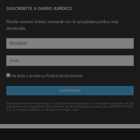
SUSCRÍBETE A DIARIO JURÍDICO
Recibe nuestro boletín semanal con la actualidad jurídica más
destacada.
He leído y acepto la Política de privacidad
Sus datos serán incorporados a un fichero automatizado con el objeto exclusivo de dar
respuesta a su suscripción Dicho fichero es de titularidad exclusiva de LEXDIR GLOBAL
S.L. y no será cedido a un tercero en ningún caso.