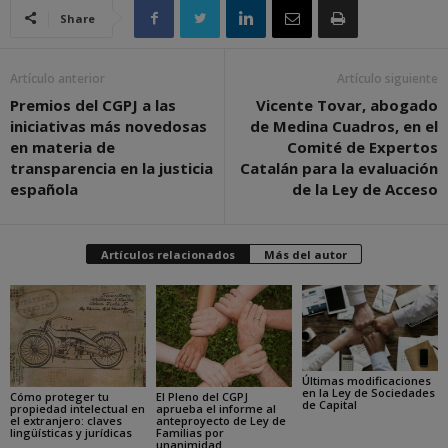
Share
Artículo anterior
Artículo siguiente
Premios del CGPJ a las
Vicente Tovar, abogado
iniciativas más novedosas
de Medina Cuadros, en el
en materia de
Comité de Expertos
transparencia en la justicia
Catalán para la evaluación
española
de la Ley de Acceso
Artículos relacionados
Más del autor
Últimas modificaciones
en la Ley de Sociedades
Cómo proteger tu
El Pleno del CGPJ
de Capital
propiedad intelectual en
aprueba el informe al
el extranjero: claves
anteproyecto de Ley de
lingüísticas y jurídicas
Familias por
unanimidad