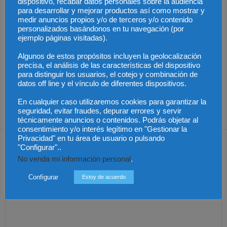
Artículos relacionados
Más del autor
dispositivo, recabar datos personales sobre la audiencia
para desarrollar y mejorar productos así como mostrar y
medir anuncios propios y/o de terceros y/o contenido
personalizados basándonos en tu navegación (por
ejemplo páginas visitadas).
Algunos de estos propósitos incluyen la geolocalización
Últimas modificaciones
precisa, el análisis de las características del dispositivo
en la Ley de Sociedades
Cómo proteger tu
El Pleno del CGPJ
para distinguir los usuarios, el cotejo y combinación de
de Capital
propiedad intelectual en
aprueba el informe al
datos off line y el vínculo de diferentes dispositivos.
el extranjero: claves
anteproyecto de Ley de
lingüísticas y jurídicas
Familias por
unanimidad
En cualquier caso utilizaremos cookies para garantizar la
seguridad, evitar fraudes, depurar errores y servir
técnicamente anuncios o contenidos. Podrás objetar al
consentimiento y/o interés legítimo en "Gestionar la
Privacidad" en tu área de usuario o pulsando
Dejar una respuesta
"Configurar"..
No venda mi información personal
.
Configurar
Estoy de acuerdo