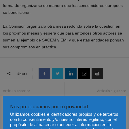
forma de organizarse de manera que los consumidores europeos
se beneficien».
La Comisión organizará otra mesa redonda sobre la cuestión en
los próximos meses y espera que para entonces otros actores se
sumen al ejemplo de SACEM y EMI y que estas entidades pongan
sus compromisos en práctica.
Share
Artículo anterior
Artículo siguiente
Reflexiones jurídicas sobre
Menem y Cavallo,
la Ley Concursal
procesados por presunto
Nos preocupamos por tu privacidad
hurto de caudales públicos
Utilizamos cookies e identificadores propios y de terceros
con tu consentimiento y/o nuestro interés legítimo, con el
propósito de almacenar o acceder a información en tu