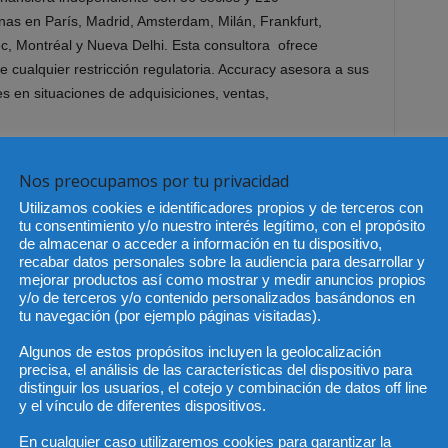
nas en París, Madrid, Amsterdam, Milán, Frankfurt,
, Montréal y Nueva Delhi. Esta consultora ofrece
de cualquier restricción regulatoria. Accuracy asesora a sus
es en situaciones de adquisiciones, ventas,
io: Transaction Support & Advisory; Forensics, Litigations
Nos preocupamos por tu privacidad
ion; Corporate Recovery Services; Economics & Business
Utilizamos cookies e identificadores propios y de terceros con
y sus socios y AON Corporation, proveedor
tu consentimiento y/o nuestro interés legítimo, con el propósito
de almacenar o acceder a información en tu dispositivo,
recabar datos personales sobre la audiencia para desarrollar y
mejorar productos así como mostrar y medir anuncios propios
y/o de terceros y/o contenido personalizados basándonos en
tu navegación (por ejemplo páginas visitadas).
Algunos de estos propósitos incluyen la geolocalización
precisa, el análisis de las características del dispositivo para
Artículo siguiente
distinguir los usuarios, el cotejo y combinación de datos off line
y el vínculo de diferentes dispositivos.
aker
El Rey preside mañana en el ICAB el XX
de
aniversario de la Federación de
En cualquier caso utilizaremos cookies para garantizar la