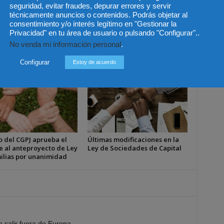
ón
Colegios de Abogados de Europa
seguridad, evitar fraudes, depurar errores y servir
técnicamente anuncios o contenidos. Podrás objetar al
consentimiento y/o interés legítimo en "Gestionar la
Privacidad" en tu área de usuario o pulsando "Configurar"..
No venda mi información personal
.
Configurar
Estoy de acuerdo
o del CGPJ aprueba el
Últimas modificaciones en la
e al anteproyecto de Ley
Ley de Sociedades de Capital
ilias por unanimidad
ue salir fuera de Europa…