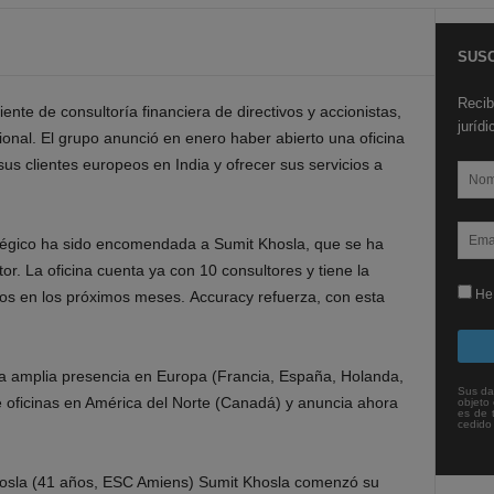
SUSC
Recib
ente de consultoría financiera de directivos y accionistas,
juríd
onal. El grupo anunció en enero haber abierto una oficina
us clientes europeos en India y ofrecer sus servicios a
atégico ha sido encomendada a Sumit Khosla, que se ha
r. La oficina cuenta ya con 10 consultores y tiene la
He 
dos en los próximos meses. Accuracy refuerza, con esta
na amplia presencia en Europa (Francia, España, Holanda,
Sus da
ene oficinas en América del Norte (Canadá) y anuncia ahora
objeto 
es de 
cedido
Khosla (41 años, ESC Amiens) Sumit Khosla comenzó su