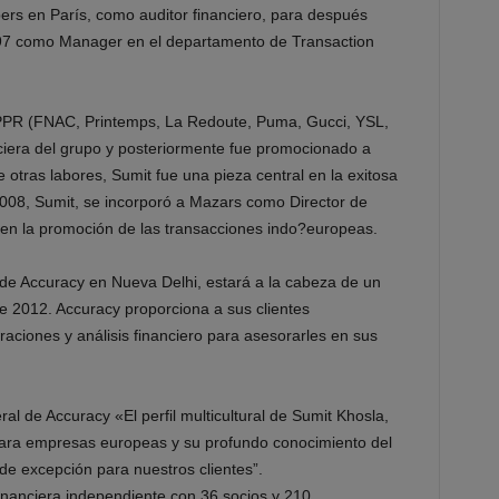
rs en París, como auditor financiero, para después
1997 como Manager en el departamento de Transaction
 PPR (FNAC, Printemps, La Redoute, Puma, Gucci, YSL,
ciera del grupo y posteriormente fue promocionado a
e otras labores, Sumit fue una pieza central en la exitosa
08, Sumit, se incorporó a Mazars como Director de
en la promoción de las transacciones indo?europeas.
a de Accuracy en Nueva Delhi, estará a la cabeza de un
e 2012. Accuracy proporciona a sus clientes
raciones y análisis financiero para asesorarles en sus
l de Accuracy «El perfil multicultural de Sumit Khosla,
ara empresas europeas y su profundo conocimiento del
 de excepción para nuestros clientes”.
 financiera independiente con 36 socios y 210