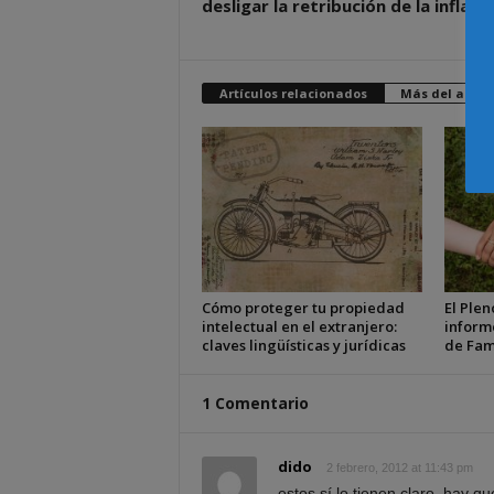
desligar la retribución de la inflaci
Artículos relacionados
Más del autor
Cómo proteger tu propiedad
El Plen
intelectual en el extranjero:
inform
claves lingüísticas y jurídicas
de Fam
1 Comentario
dido
2 febrero, 2012 at 11:43 pm
estos sí lo tienen claro, hay q