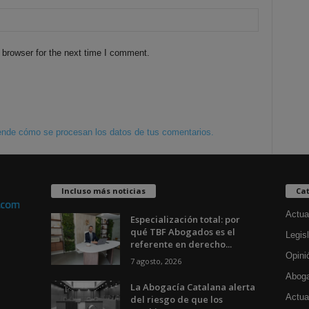
 browser for the next time I comment.
nde cómo se procesan los datos de tus comentarios.
Incluso más noticias
Cat
Actua
Especialización total: por
qué TBF Abogados es el
Legisl
referente en derecho...
Opini
7 agosto, 2026
Aboga
La Abogacía Catalana alerta
Actua
del riesgo de que los