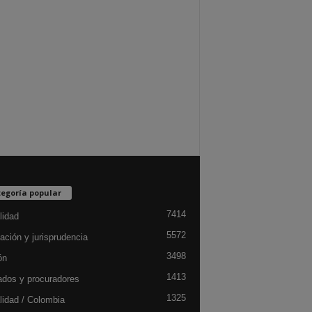
egoría popular
7414
lidad
5572
ación y jurisprudencia
3498
ón
1413
dos y procuradores
1325
lidad / Colombia