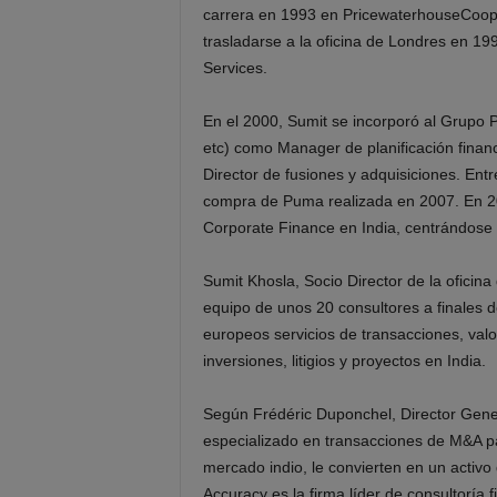
carrera en 1993 en PricewaterhouseCoope
trasladarse a la oficina de Londres en 
Services.
En el 2000, Sumit se incorporó al Grupo
etc) como Manager de planificación finan
Director de fusiones y adquisiciones. Entr
compra de Puma realizada en 2007. En 20
Corporate Finance en India, centrándose 
Sumit Khosla, Socio Director de la oficin
equipo de unos 20 consultores a finales d
europeos servicios de transacciones, valo
inversiones, litigios y proyectos en India.
Según Frédéric Duponchel, Director Genera
especializado en transacciones de M&A p
mercado indio, le convierten en un activo
Accuracy es la firma líder de consultoría