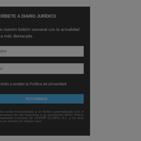
RÍBETE A DIARIO JURÍDICO
e nuestro boletín semanal con la actualidad
ica más destacada.
leído y acepto la Política de privacidad
tos serán incorporados a un fichero automatizado con el
exclusivo de dar respuesta a su suscripción Dicho fichero
titularidad exclusiva de LEXDIR GLOBAL S.L. y no será
 a un tercero en ningún caso.