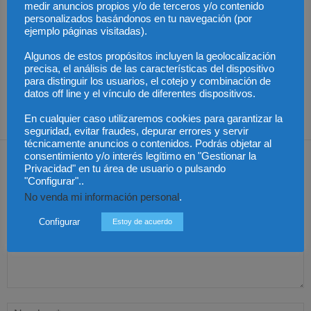
medir anuncios propios y/o de terceros y/o contenido
personalizados basándonos en tu navegación (por
ejemplo páginas visitadas).
Últimas modificaciones
Algunos de estos propósitos incluyen la geolocalización
en la Ley de Sociedades
Cómo proteger tu
El Pleno del CGPJ
de Capital
precisa, el análisis de las características del dispositivo
propiedad intelectual en
aprueba el informe al
el extranjero: claves
anteproyecto de Ley de
para distinguir los usuarios, el cotejo y combinación de
lingüísticas y jurídicas
Familias por
datos off line y el vínculo de diferentes dispositivos.
unanimidad
En cualquier caso utilizaremos cookies para garantizar la
seguridad, evitar fraudes, depurar errores y servir
técnicamente anuncios o contenidos. Podrás objetar al
Dejar una respuesta
consentimiento y/o interés legítimo en "Gestionar la
Privacidad" en tu área de usuario o pulsando
"Configurar"..
No venda mi información personal
.
Configurar
Estoy de acuerdo