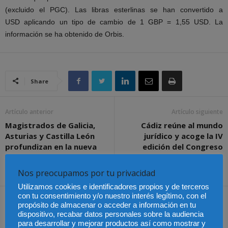
(excluido el PGC). Las libras esterlinas se han convertido a
USD aplicando un tipo de cambio de 1 GBP = 1,55 USD. La
información se ha obtenido de Orbis.
Share
Artículo anterior
Artículo siguiente
Magistrados de Galicia,
Cádiz reúne al mundo
Asturias y Castilla León
jurídico y acoge la IV
profundizan en la nueva
edición del Congreso
ley de la jurisdicción social
Iberoamericano de
Registradores
Nos preocupamos por tu privacidad
Utilizamos cookies e identificadores propios y de terceros
con tu consentimiento y/o nuestro interés legítimo, con el
Artículos relacionados
Más del autor
propósito de almacenar o acceder a información en tu
dispositivo, recabar datos personales sobre la audiencia
para desarrollar y mejorar productos así como mostrar y