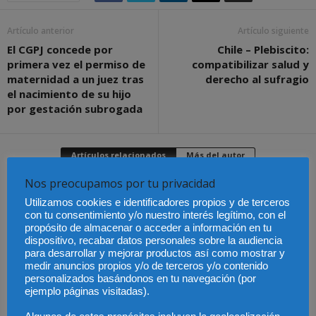
Artículo anterior
Artículo siguiente
El CGPJ concede por
Chile – Plebiscito:
primera vez el permiso de
compatibilizar salud y
maternidad a un juez tras
derecho al sufragio
el nacimiento de su hijo
por gestación subrogada
Artículos relacionados
Más del autor
Nos preocupamos por tu privacidad
Utilizamos cookies e identificadores propios y de terceros
con tu consentimiento y/o nuestro interés legítimo, con el
propósito de almacenar o acceder a información en tu
La Abogacía Catalana
Los trabajadores de
dispositivo, recabar datos personales sobre la audiencia
alerta del riesgo de que
Groundforce en el
para desarrollar y mejorar productos así como mostrar y
los cambios en las
aeropuerto de
Especialización total:
plantillas judiciales
Barcelona inician
por qué TBF Abogados
medir anuncios propios y/o de terceros y/o contenido
comprometan el
huelga indefinida:
es el referente en
personalizados basándonos en tu navegación (por
funcionamiento de la
¿pueden los pasajeros
derecho laboral en
Justicia
afectados reclamar
Málaga
ejemplo páginas visitadas).
compensación?