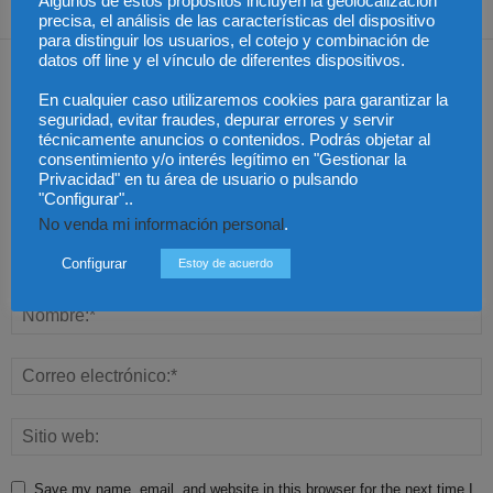
Algunos de estos propósitos incluyen la geolocalización
precisa, el análisis de las características del dispositivo
para distinguir los usuarios, el cotejo y combinación de
datos off line y el vínculo de diferentes dispositivos.
Dejar una respuesta
En cualquier caso utilizaremos cookies para garantizar la
seguridad, evitar fraudes, depurar errores y servir
técnicamente anuncios o contenidos. Podrás objetar al
consentimiento y/o interés legítimo en "Gestionar la
Privacidad" en tu área de usuario o pulsando
"Configurar"..
No venda mi información personal
.
Configurar
Estoy de acuerdo
Save my name, email, and website in this browser for the next time I