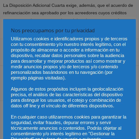
La Disposición Adicional Cuarta exige, además, que el acuerdo de
refinanciación sea aprobado por los acreedores cuyos créditos
representen al menos tres quintos del pasivo, «una mayoría muy
alta», según el experto de Uría Menéndez.
Nos preocupamos por tu privacidad
Utilizamos cookies e identificadores propios y de terceros
con tu consentimiento y/o nuestro interés legítimo, con el
propósito de almacenar o acceder a información en tu
dispositivo, recabar datos personales sobre la audiencia
Share
para desarrollar y mejorar productos así como mostrar y
medir anuncios propios y/o de terceros y/o contenido
personalizados basándonos en tu navegación (por
Artículo anterior
Artículo siguiente
ejemplo páginas visitadas).
No te fugarás
Campana de largada para
Algunos de estos propósitos incluyen la geolocalización
el borrador del IRPF
precisa, el análisis de las características del dispositivo
para distinguir los usuarios, el cotejo y combinación de
datos off line y el vínculo de diferentes dispositivos.
Artículos relacionados
Más del autor
En cualquier caso utilizaremos cookies para garantizar la
seguridad, evitar fraudes, depurar errores y servir
técnicamente anuncios o contenidos. Podrás objetar al
consentimiento y/o interés legítimo en "Gestionar la