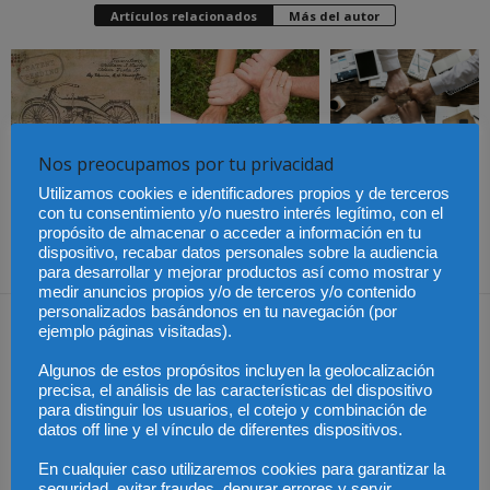
Artículos relacionados
Más del autor
Últimas modificaciones
Nos preocupamos por tu privacidad
en la Ley de Sociedades
Cómo proteger tu
El Pleno del CGPJ
de Capital
propiedad intelectual en
aprueba el informe al
Utilizamos cookies e identificadores propios y de terceros
el extranjero: claves
anteproyecto de Ley de
lingüísticas y jurídicas
Familias por
con tu consentimiento y/o nuestro interés legítimo, con el
unanimidad
propósito de almacenar o acceder a información en tu
dispositivo, recabar datos personales sobre la audiencia
para desarrollar y mejorar productos así como mostrar y
medir anuncios propios y/o de terceros y/o contenido
personalizados basándonos en tu navegación (por
Dejar una respuesta
ejemplo páginas visitadas).
Algunos de estos propósitos incluyen la geolocalización
precisa, el análisis de las características del dispositivo
para distinguir los usuarios, el cotejo y combinación de
datos off line y el vínculo de diferentes dispositivos.
En cualquier caso utilizaremos cookies para garantizar la
seguridad, evitar fraudes, depurar errores y servir