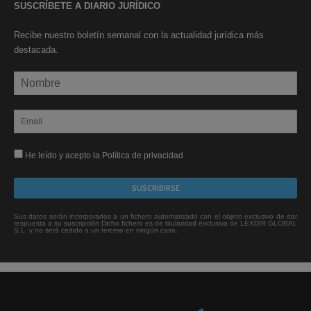
SUSCRÍBETE A DIARIO JURÍDICO
Recibe nuestro boletín semanal con la actualidad jurídica más
destacada.
He leído y acepto la Política de privacidad
Sus datos serán incorporados a un fichero automatizado con el objeto exclusivo de dar
respuesta a su suscripción Dicho fichero es de titularidad exclusiva de LEXDIR GLOBAL
S.L. y no será cedido a un tercero en ningún caso.