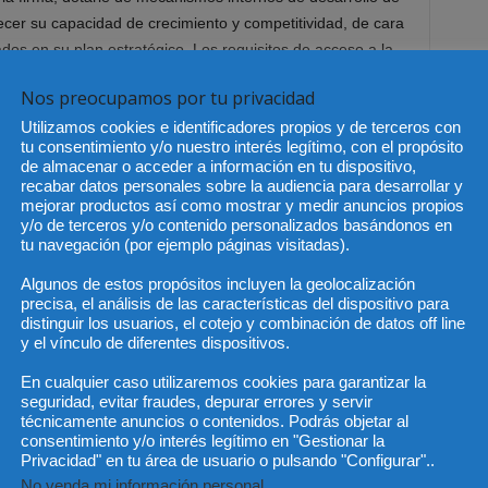
ecer su capacidad de crecimiento y competitividad, de cara
dos en su plan estratégico. Los requisitos de acceso a la
ión se han definido con precisión y objetividad,
Nos preocupamos por tu privacidad
ados en las firmas legales.
Utilizamos cookies e identificadores propios y de terceros con
tu consentimiento y/o nuestro interés legítimo, con el propósito
de talento han constituido dos presupuestos que han estado
de almacenar o acceder a información en tu dispositivo,
delo, basado en la colaboración entre profesionales por
recabar datos personales sobre la audiencia para desarrollar y
de las personas en la organización como inspiran los
mejorar productos así como mostrar y medir anuncios propios
y/o de terceros y/o contenido personalizados basándonos en
tu navegación (por ejemplo páginas visitadas).
Algunos de estos propósitos incluyen la geolocalización
precisa, el análisis de las características del dispositivo para
distinguir los usuarios, el cotejo y combinación de datos off line
y el vínculo de diferentes dispositivos.
En cualquier caso utilizaremos cookies para garantizar la
seguridad, evitar fraudes, depurar errores y servir
Artículo siguiente
técnicamente anuncios o contenidos. Podrás objetar al
consentimiento y/o interés legítimo en "Gestionar la
Los notarios han realizado más de
Privacidad" en tu área de usuario o pulsando "Configurar"..
41.000 juras para obtener la
No venda mi información personal
.