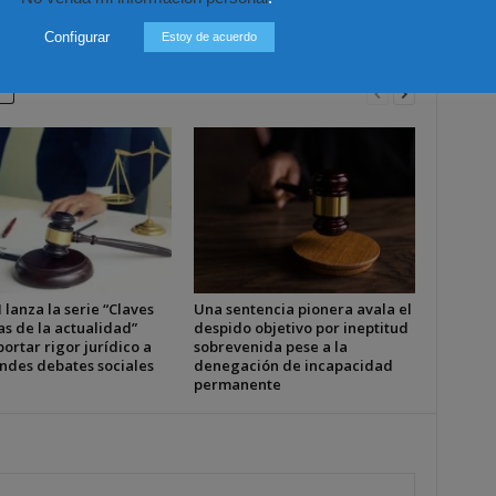
nacionalidad
Configurar
Estoy de acuerdo
 lanza la serie “Claves
Una sentencia pionera avala el
as de la actualidad”
despido objetivo por ineptitud
ortar rigor jurídico a
sobrevenida pese a la
andes debates sociales
denegación de incapacidad
permanente