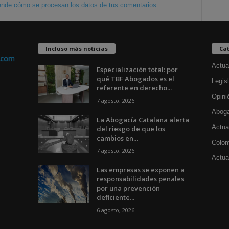
nde cómo se procesan los datos de tus comentarios.
Incluso más noticias
Cat
Actua
Especialización total: por
qué TBF Abogados es el
Legisl
referente en derecho...
Opini
7 agosto, 2026
Aboga
La Abogacía Catalana alerta
Actua
del riesgo de que los
cambios en...
Colom
7 agosto, 2026
Actual
Las empresas se exponen a
responsabilidades penales
por una prevención
deficiente...
6 agosto, 2026