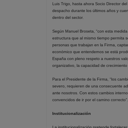
Luis Trigo, hasta ahora Socio Director del
despacho durante los últimos años y cuent
dentro del sector.
Según Manuel Broseta, “con esta medida
estructura que al mismo tiempo permita se
personas que trabajan en la Firma, captar
económico que entendemos se está produc
España con pleno respeto a nuestros val
organizativo, la capacidad de crecimient
Para el Presidente de la Firma, “los camb
severo, requieren de una consecuente a
ante nosotros. Con estos cambios intern
convencidos de ir por el camino correcto”
Institucionalización
La institucionalización pretende fortalece