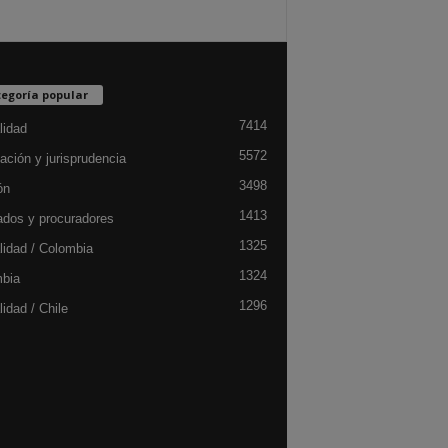
egoría popular
7414
lidad
5572
ación y jurisprudencia
3498
ón
1413
dos y procuradores
1325
lidad / Colombia
1324
bia
1296
idad / Chile