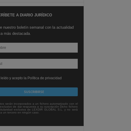
RÍBETE A DIARIO JURÍDICO
e nuestro boletín semanal con la actualidad
ica más destacada.
leído y acepto la Política de privacidad
tos serán incorporados a un fichero automatizado con el
exclusivo de dar respuesta a su suscripción Dicho fichero
titularidad exclusiva de LEXDIR GLOBAL S.L. y no será
 a un tercero en ningún caso.