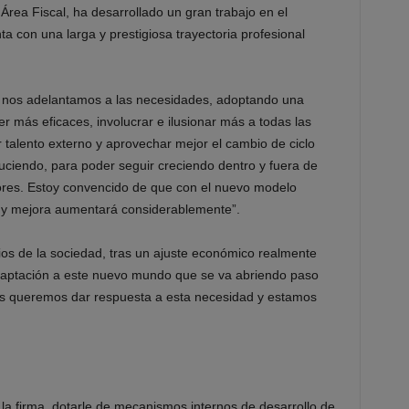
 Área Fiscal, ha desarrollado un gran trabajo en el
a con una larga y prestigiosa trayectoria profesional
 nos adelantamos a las necesidades, adoptando una
r más eficaces, involucrar e ilusionar más a todas las
 talento externo y aprovechar mejor el cambio de ciclo
iendo, para poder seguir creciendo dentro y fuera de
ores. Estoy convencido de que con el nuevo modelo
o y mejora aumentará considerablemente”.
ios de la sociedad, tras un ajuste económico realmente
daptación a este nuevo mundo que se va abriendo paso
os queremos dar respuesta a esta necesidad y estamos
.
r la firma, dotarle de mecanismos internos de desarrollo de