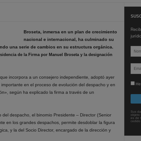
SUSC
Recib
Broseta, inmersa en un plan de crecimiento
juríd
nacional e internacional, ha culminado su
ando una serie de cambios en su estructura orgánica.
sidencia de la Firma por Manuel Broseta y la designación
 que incorpora a un consejero independiente, adoptó ayer
He 
y importante en el proceso de evolución del despacho y en
ión», según ha explicado la firma a través de un
Sus da
 del despacho, el binomio Presidente – Director (Senior
objeto 
es de 
cedido
te en los grandes despachos, permite desdoblar la figura
gica, y la del Socio Director, encargado de la dirección y