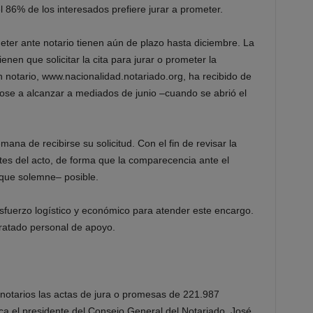
86% de los interesados prefiere jurar a prometer.
eter ante notario tienen aún de plazo hasta diciembre. La
nen que solicitar la cita para jurar o prometer la
n notario, www.nacionalidad.notariado.org, ha recibido de
ose a alcanzar a mediados de junio –cuando se abrió el
ana de recibirse su solicitud. Con el fin de revisar la
tes del acto, de forma que la comparecencia ante el
 que solemne– posible.
sfuerzo logístico y económico para atender este encargo.
tratado personal de apoyo.
 notarios las actas de jura o promesas de 221.987
ca el presidente del Consejo General del Notariado, José