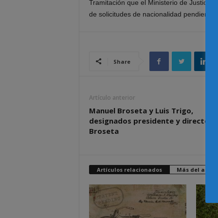
Tramitación que el Ministerio de Justicia
de solicitudes de nacionalidad pendientes
Share
Artículo anterior
Manuel Broseta y Luis Trigo,
designados presidente y director 
Broseta
Artículos relacionados
Más del autor