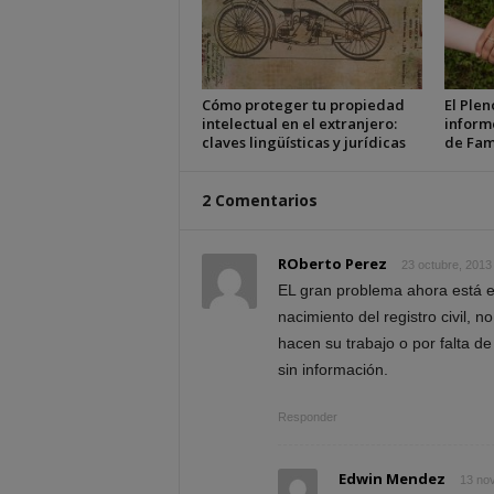
Cómo proteger tu propiedad
El Plen
intelectual en el extranjero:
inform
claves lingüísticas y jurídicas
de Fam
2 Comentarios
ROberto Perez
23 octubre, 2013
EL gran problema ahora está en
nacimiento del registro civil, 
hacen su trabajo o por falta de
sin información.
Responder
Edwin Mendez
13 nov