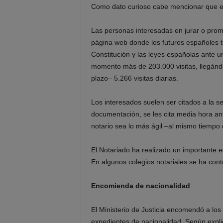
Como dato curioso cabe mencionar que el 
Las personas interesadas en jurar o prom
página web donde los futuros españoles tie
Constitución y las leyes españolas ante u
momento más de 203.000 visitas, llegánd
plazo– 5.266 visitas diarias.
Los interesados suelen ser citados a la sem
documentación, se les cita media hora an
notario sea lo más ágil –al mismo tiempo
El Notariado ha realizado un importante e
En algunos colegios notariales se ha con
Encomienda de nacionalidad
El Ministerio de Justicia encomendó a los
expedientes de nacionalidad. Según expli