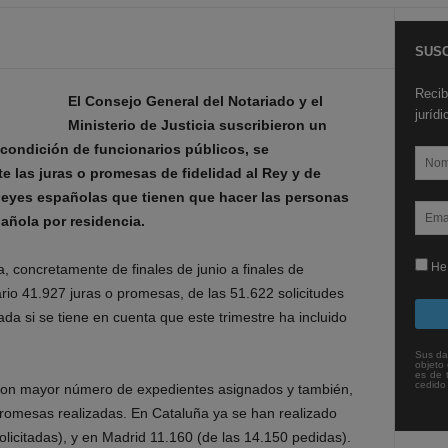
SUSC
Recib
El Consejo General del Notariado y el
juríd
Ministerio de Justicia suscribieron un
 condición de funcionarios públicos, se
e las juras o promesas de fidelidad al Rey y de
leyes españolas que tienen que hacer las personas
pañola por residencia.
He 
, concretamente de finales de junio a finales de
rio 41.927 juras o promesas, de las 51.622 solicitudes
ada si se tiene en cuenta que este trimestre ha incluido
Sus da
objeto 
es de 
cedido
con mayor número de expedientes asignados y también,
romesas realizadas. En Cataluña ya se han realizado
licitadas), y en Madrid 11.160 (de las 14.150 pedidas).