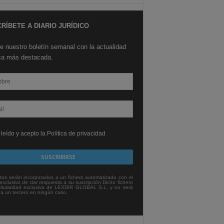
RÍBETE A DIARIO JURÍDICO
e nuestro boletín semanal con la actualidad
ica más destacada.
leído y acepto la Política de privacidad
tos serán incorporados a un fichero automatizado con el
exclusivo de dar respuesta a su suscripción Dicho fichero
titularidad exclusiva de LEXDIR GLOBAL S.L. y no será
 a un tercero en ningún caso.