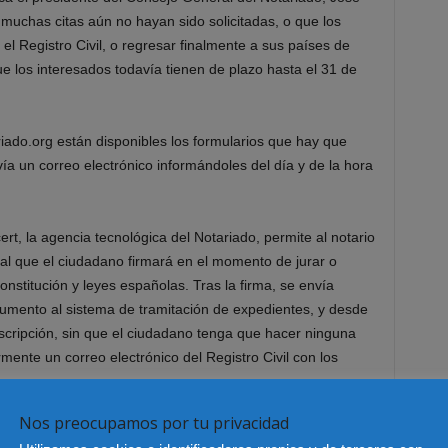
muchas citas aún no hayan sido solicitadas, o que los
el Registro Civil, o regresar finalmente a sus países de
ue los interesados todavía tienen de plazo hasta el 31 de
riado.org están disponibles los formularios que hay que
ía un correo electrónico informándoles del día y de la hora
rt, la agencia tecnológica del Notariado, permite al notario
al que el ciudadano firmará en el momento de jurar o
onstitución y leyes españolas. Tras la firma, se envía
umento al sistema de tramitación de expedientes, y desde
inscripción, sin que el ciudadano tenga que hacer ninguna
mente un correo electrónico del Registro Civil con los
Nos preocupamos por tu privacidad
e la nacionalidad se enmarca en el Plan Intensivo de