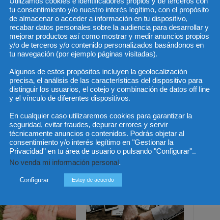
Utilizamos cookies e identificadores propios y de terceros con
 puso en marcha en junio de 2012, para acelerar las miles
tu consentimiento y/o nuestro interés legítimo, con el propósito
.
de almacenar o acceder a información en tu dispositivo,
recabar datos personales sobre la audiencia para desarrollar y
mejorar productos así como mostrar y medir anuncios propios
y/o de terceros y/o contenido personalizados basándonos en
tu navegación (por ejemplo páginas visitadas).
Algunos de estos propósitos incluyen la geolocalización
precisa, el análisis de las características del dispositivo para
distinguir los usuarios, el cotejo y combinación de datos off line
y el vínculo de diferentes dispositivos.
Artículo siguiente
El decano del ICAB traslada a Luis de
En cualquier caso utilizaremos cookies para garantizar la
de
Guindos la preocupación de la abogacía
seguridad, evitar fraudes, depurar errores y servir
por el anteproyecto de LSP
técnicamente anuncios o contenidos. Podrás objetar al
consentimiento y/o interés legítimo en "Gestionar la
Privacidad" en tu área de usuario o pulsando "Configurar"..
No venda mi información personal
.
Configurar
Estoy de acuerdo