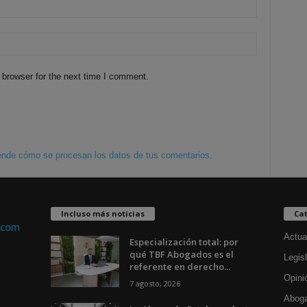
 browser for the next time I comment.
nde cómo se procesan los datos de tus comentarios.
Incluso más noticias
Cat
Actua
Especialización total: por
qué TBF Abogados es el
Legisl
referente en derecho...
Opini
7 agosto, 2026
Aboga