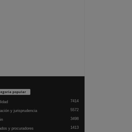
egoría popular
7414
lidad
5572
ación y jurisprudencia
3498
ón
1413
dos y procuradores