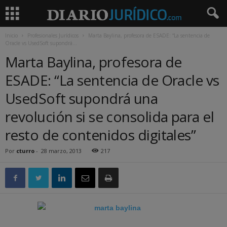
Inicio
Profesionales Jurídicos
Marta Baylina, profesora de ESADE: “La sentencia de
Oracle vs UsedSoft supondrá...
Marta Baylina, profesora de
ESADE: “La sentencia de Oracle vs
UsedSoft supondrá una
revolución si se consolida para el
resto de contenidos digitales”
Por
cturro
-
28 marzo, 2013
217