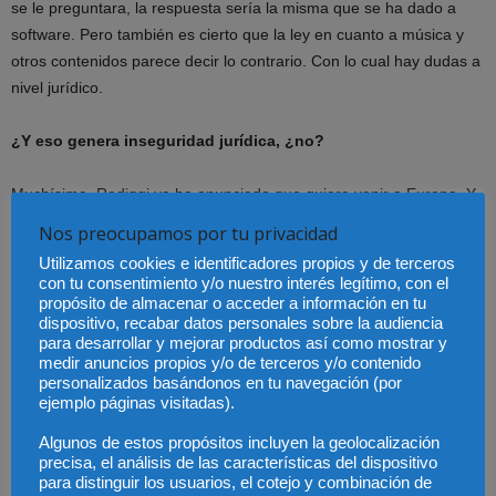
se le preguntara, la respuesta sería la misma que se ha dado a
software. Pero también es cierto que la ley en cuanto a música y
otros contenidos parece decir lo contrario. Con lo cual hay dudas a
nivel jurídico.
¿Y eso genera inseguridad jurídica, ¿no?
Muchísima. Rediggi ya ha anunciado que quiere venir a Europa. Y
a la luz de la sentencia, esto le da alas.
Nos preocupamos por tu privacidad
Y la verdad es que ahora todo esto es un interrogante. En este
Utilizamos cookies e identificadores propios y de terceros
caso de Used Soft, por ejemplo, tanto los juristas como los
con tu consentimiento y/o nuestro interés legítimo, con el
miembros de la Comisión Europea – porque en estos casos se les
propósito de almacenar o acceder a información en tu
dispositivo, recabar datos personales sobre la audiencia
da la posibilidad de dar su visión en el juicio – decían que lo que
para desarrollar y mejorar productos así como mostrar y
estaba haciendo UsedSoft no se podía hacer. Y sin embargo el
medir anuncios propios y/o de terceros y/o contenido
tribunal ha dicho que sí se puede.
personalizados basándonos en tu navegación (por
ejemplo páginas visitadas).
¿Entre los expertos la sentencia no era esperada?
Algunos de estos propósitos incluyen la geolocalización
precisa, el análisis de las características del dispositivo
para distinguir los usuarios, el cotejo y combinación de
No, ha sido una decisión sorprendente. Nadie se lo esperaba en