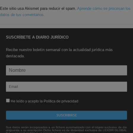
Este sitio usa Akismet para reducir el spam.
Aprende cómo se procesan los
datos de tus comentarios.
SUSCRÍBETE A DIARIO JURÍDICO
Recibe nuestro boletín semanal con la actualidad jurídica más
destacada.
He leído y acepto la Política de privacidad
Sus datos serán incorporados a un fichero automatizado con el objeto exclusivo de dar
respuesta a su suscripción Dicho fichero es de titularidad exclusiva de LEXDIR GLOBAL