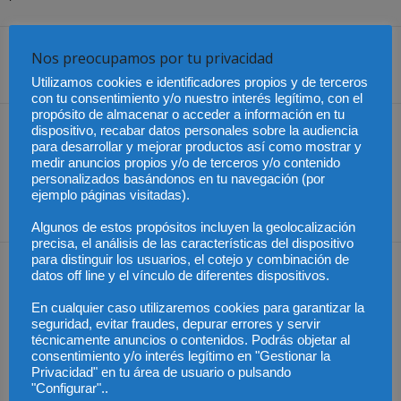
Nos preocupamos por tu privacidad
Share
Utilizamos cookies e identificadores propios y de terceros
con tu consentimiento y/o nuestro interés legítimo, con el
propósito de almacenar o acceder a información en tu
Artículo anterior
Artículo siguiente
dispositivo, recabar datos personales sobre la audiencia
para desarrollar y mejorar productos así como mostrar y
Chile – Avances de la
Nuevo Reglamento de
medir anuncios propios y/o de terceros y/o contenido
reforma de pensiones en
Extranjería: ¿me beneficia
personalizados basándonos en tu navegación (por
la Comisión de Trabajo
o me conviene acogerme a
ejemplo páginas visitadas).
la normativa anterior?
Algunos de estos propósitos incluyen la geolocalización
precisa, el análisis de las características del dispositivo
para distinguir los usuarios, el cotejo y combinación de
Artículos relacionados
Más del autor
datos off line y el vínculo de diferentes dispositivos.
En cualquier caso utilizaremos cookies para garantizar la
seguridad, evitar fraudes, depurar errores y servir
técnicamente anuncios o contenidos. Podrás objetar al
consentimiento y/o interés legítimo en "Gestionar la
Privacidad" en tu área de usuario o pulsando
"Configurar"..
México – Gobierno
México – Asistencia a
México – Sheinbaum