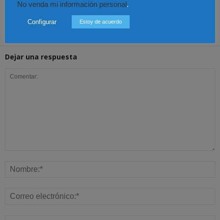
solicita que bienes
víctimas extranjeras en
podría reunirse con la
No venda mi información personal
.
decomisados a narcos
procesos penales
primera ministra de
se entreguen a México
Japón
Configurar
Estoy de acuerdo
Dejar una respuesta