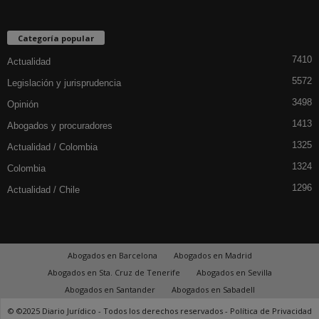
Categoría popular
7410
Actualidad
5572
Legislación y jurisprudencia
3498
Opinión
1413
Abogados y procuradores
1325
Actualidad / Colombia
1324
Colombia
1296
Actualidad / Chile
Abogados en Barcelona
Abogados en Madrid
Abogados en Sta. Cruz de Tenerife
Abogados en Sevilla
Abogados en Santander
Abogados en Sabadell
© ©2025 Diario Jurídico - Todos los derechos reservados -
Política de Privacidad