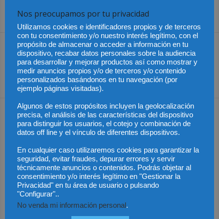
Nos preocupamos por tu privacidad
Share
Utilizamos cookies e identificadores propios y de terceros
con tu consentimiento y/o nuestro interés legítimo, con el
propósito de almacenar o acceder a información en tu
Artículo anterior
Artículo siguiente
dispositivo, recabar datos personales sobre la audiencia
Las entidades financieras
Colombia – Jurisprudenica:
para desarrollar y mejorar productos así como mostrar y
en jaque
desabastecimiento de
medir anuncios propios y/o de terceros y/o contenido
personalizados basándonos en tu navegación (por
fármacos en las EPS
ejemplo páginas visitadas).
Algunos de estos propósitos incluyen la geolocalización
Artículos relacionados
Más del autor
precisa, el análisis de las características del dispositivo
para distinguir los usuarios, el cotejo y combinación de
datos off line y el vínculo de diferentes dispositivos.
En cualquier caso utilizaremos cookies para garantizar la
seguridad, evitar fraudes, depurar errores y servir
técnicamente anuncios o contenidos. Podrás objetar al
consentimiento y/o interés legítimo en "Gestionar la
México – Gobierno
México – Asistencia a
México – Sheinbaum
Privacidad" en tu área de usuario o pulsando
solicita que bienes
víctimas extranjeras en
podría reunirse con la
decomisados a narcos
"Configurar"..
procesos penales
primera ministra de
se entreguen a México
Japón
No venda mi información personal
.