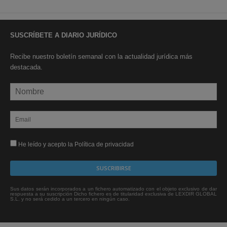
SUSCRÍBETE A DIARIO JURÍDICO
Recibe nuestro boletín semanal con la actualidad jurídica más
destacada.
He leído y acepto la Política de privacidad
Sus datos serán incorporados a un fichero automatizado con el objeto exclusivo de dar
respuesta a su suscripción Dicho fichero es de titularidad exclusiva de LEXDIR GLOBAL
S.L. y no será cedido a un tercero en ningún caso.