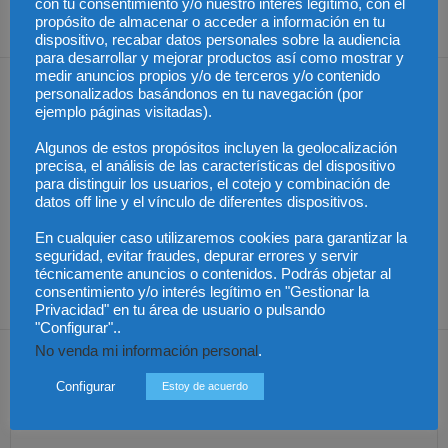
internacional para
independencia de las
con tu consentimiento y/o nuestro interés legítimo, con el
controversias comerciales
personas mayores
propósito de almacenar o acceder a información en tu
dispositivo, recabar datos personales sobre la audiencia
para desarrollar y mejorar productos así como mostrar y
medir anuncios propios y/o de terceros y/o contenido
Artículos relacionados
Más del autor
personalizados basándonos en tu navegación (por
ejemplo páginas visitadas).
Algunos de estos propósitos incluyen la geolocalización
precisa, el análisis de las características del dispositivo
para distinguir los usuarios, el cotejo y combinación de
datos off line y el vínculo de diferentes dispositivos.
México – Gobierno
México – Asistencia a
México – Sheinbaum
En cualquier caso utilizaremos cookies para garantizar la
solicita que bienes
víctimas extranjeras en
podría reunirse con la
decomisados a narcos
procesos penales
primera ministra de
seguridad, evitar fraudes, depurar errores y servir
se entreguen a México
Japón
técnicamente anuncios o contenidos. Podrás objetar al
consentimiento y/o interés legítimo en "Gestionar la
Privacidad" en tu área de usuario o pulsando
"Configurar"..
Dejar una respuesta
No venda mi información personal
.
Configurar
Estoy de acuerdo