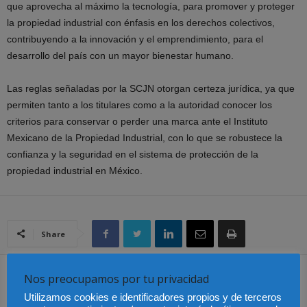
que aprovecha al máximo la tecnología, para promover y proteger
la propiedad industrial con énfasis en los derechos colectivos,
contribuyendo a la innovación y el emprendimiento, para el
desarrollo del país con un mayor bienestar humano.
Las reglas señaladas por la SCJN otorgan certeza jurídica, ya que
permiten tanto a los titulares como a la autoridad conocer los
criterios para conservar o perder una marca ante el Instituto
Mexicano de la Propiedad Industrial, con lo que se robustece la
confianza y la seguridad en el sistema de protección de la
propiedad industrial en México.
Share
Artículo anterior
Artículo siguiente
Nos preocupamos por tu privacidad
Chile – Mediación
Colombia – Autonomía e
Utilizamos cookies e identificadores propios y de terceros