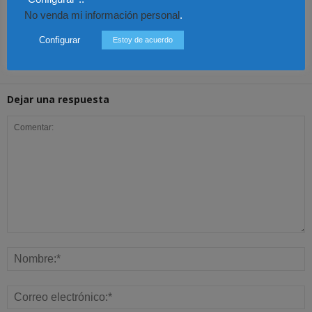
México – Gobierno
México – Asistencia a
México – Sheinbaum
No venda mi información personal
.
solicita que bienes
víctimas extranjeras en
podría reunirse con la
decomisados a narcos
procesos penales
primera ministra de
se entreguen a México
Japón
Configurar
Estoy de acuerdo
Dejar una respuesta