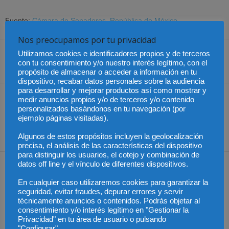
Fuente:
Cámara de Senadores, República de México
Nos preocupamos por tu privacidad
Utilizamos cookies e identificadores propios y de terceros
con tu consentimiento y/o nuestro interés legítimo, con el
Share
propósito de almacenar o acceder a información en tu
dispositivo, recabar datos personales sobre la audiencia
para desarrollar y mejorar productos así como mostrar y
Artículo anterior
Artículo siguiente
medir anuncios propios y/o de terceros y/o contenido
personalizados basándonos en tu navegación (por
Coronavirus – Chile
Distribución y agencia: dos
ejemplo páginas visitadas).
anuncia nuevo registro
formas distintas de venta
online de pasajeros
de productos de terceros
Algunos de estos propósitos incluyen la geolocalización
precisa, el análisis de las características del dispositivo
para distinguir los usuarios, el cotejo y combinación de
datos off line y el vínculo de diferentes dispositivos.
Artículos relacionados
Más del autor
En cualquier caso utilizaremos cookies para garantizar la
seguridad, evitar fraudes, depurar errores y servir
técnicamente anuncios o contenidos. Podrás objetar al
consentimiento y/o interés legítimo en "Gestionar la
Privacidad" en tu área de usuario o pulsando
"Configurar"..