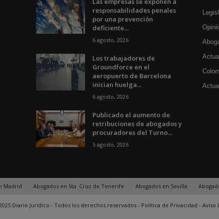
Las empresas se exponen a
responsabilidades penales
Legisl
por una prevención
deficiente...
Opini
6 agosto, 2026
Aboga
Actua
Los trabajadores de
Groundforce en el
Colom
aeropuerto de Barcelona
inician huelga...
Actual
6 agosto, 2026
Publicado el aumento de
retribuciones de abogados y
procuradores del Turno...
5 agosto, 2026
n Madrid
Abogados en Sta. Cruz de Tenerife
Abogados en Sevilla
Abogad
025 Diario Jurídico - Todos los derechos reservados -
Política de Privacidad
-
Aviso 