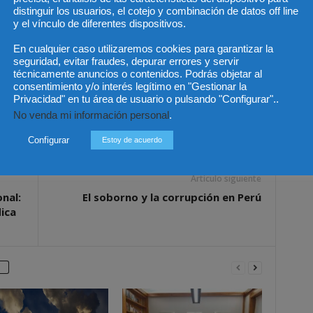
os sueldos comparativamente más bajos y una mayor
distinguir los usuarios, el cotejo y combinación de datos off line
y el vínculo de diferentes dispositivos.
En cualquier caso utilizaremos cookies para garantizar la
seguridad, evitar fraudes, depurar errores y servir
técnicamente anuncios o contenidos. Podrás objetar al
consentimiento y/o interés legítimo en "Gestionar la
Privacidad" en tu área de usuario o pulsando "Configurar"..
No venda mi información personal
.
Configurar
Estoy de acuerdo
Artículo siguiente
nal:
El soborno y la corrupción en Perú
dica