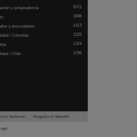
5572
ación y jurisprudencia
3498
ón
1413
dos y procuradores
1325
lidad / Colombia
1324
bia
1296
idad / Chile
os en Santander
Abogados en Sabadell
Legal