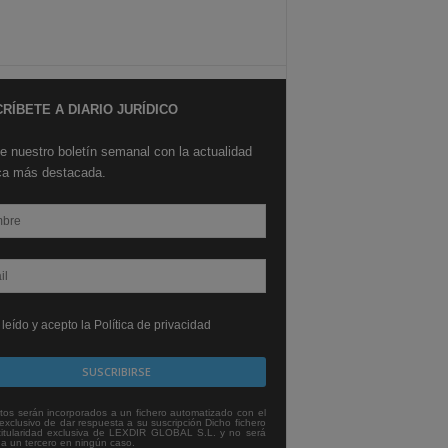
RÍBETE A DIARIO JURÍDICO
e nuestro boletín semanal con la actualidad
ica más destacada.
leído y acepto la Política de privacidad
tos serán incorporados a un fichero automatizado con el
exclusivo de dar respuesta a su suscripción Dicho fichero
titularidad exclusiva de LEXDIR GLOBAL S.L. y no será
 a un tercero en ningún caso.