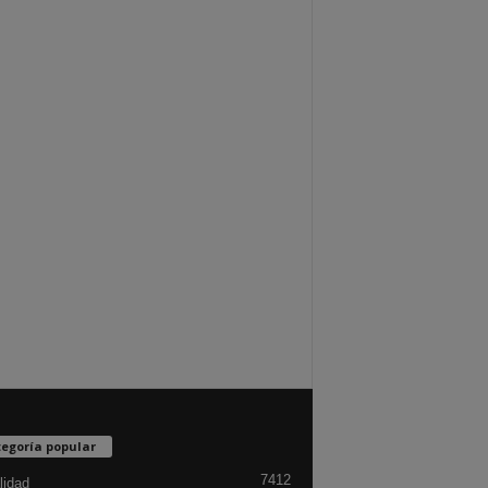
egoría popular
7412
lidad