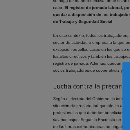
se haga de manera efectiva, debe estable
cabo.
El registro de jornada laboral, p
quedar a disposición de los trabajador
de Trabajo y Seguridad Social
.
En este contexto, todos los trabajadores,
sector de actividad o empresa a la que pe
excepción aquellos casos en los que se e
los altos directivos y también los trabaj
registro de jornada. Además, quedan exent
socios trabajadores de cooperativas y lo
Lucha contra la precarie
Según el decreto del Gobierno, la introduc
situación de precariedad que afecta a mu
profesionales que deberían beneficiarse d
salarios bajos. Según la Encuesta de Pob
de las horas extraordinarias no pagadas s