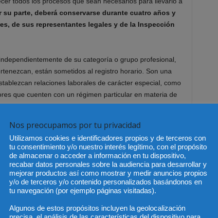
cer todos los procesos que sean necesarios para llevarlo a
or su parte, deberá conservarse durante cuatro años y
es, de sus representantes legales y de la Inspección
 independientemente de su categoría o grupo profesional,
rtenezcan, están sometidos al registro horario. Son una
stablezcan relaciones laborales de carácter especial, como
adores que cuenten con un régimen particular en materia de
os de la obligación de fichar profesionales como los
s autónomos.
Nos preocupamos por tu privacidad
Utilizamos cookies e identificadores propios y de terceros con
dad
tu consentimiento y/o nuestro interés legítimo, con el propósito
de almacenar o acceder a información en tu dispositivo,
recabar datos personales sobre la audiencia para desarrollar y
ción del registro de jornada debe contribuir a corregir la
mejorar productos así como mostrar y medir anuncios propios
chos trabajadores. Una parte importante de los
y/o de terceros y/o contenido personalizados basándonos en
e dicho registro son trabajadores poco cualificados con
tu navegación (por ejemplo páginas visitadas).
lación Activa del cuarto trimestre de 2018, más de un 26%
Algunos de estos propósitos incluyen la geolocalización
e realizaron en comercio (15,2% del total) y hostelería
precisa, el análisis de las características del dispositivo para