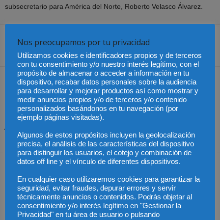
subsecretario para América del Norte, Roberto Velasco Álvarez.
Nos preocupamos por tu privacidad
Share
Utilizamos cookies e identificadores propios y de terceros
con tu consentimiento y/o nuestro interés legítimo, con el
propósito de almacenar o acceder a información en tu
Artículo anterior
Artículo siguiente
dispositivo, recabar datos personales sobre la audiencia
para desarrollar y mejorar productos así como mostrar y
El ICAM llama a aplicar el
Colombia frenaría el abuso
medir anuncios propios y/o de terceros y/o contenido
nuevo Reglamento de
con la obsolescencia
personalizados basándonos en tu navegación (por
Extranjería con seguridad
programada
ejemplo páginas visitadas).
jurídica, humanidad y
coherencia técnica
Algunos de estos propósitos incluyen la geolocalización
precisa, el análisis de las características del dispositivo
para distinguir los usuarios, el cotejo y combinación de
datos off line y el vínculo de diferentes dispositivos.
Artículos relacionados
Más del autor
En cualquier caso utilizaremos cookies para garantizar la
seguridad, evitar fraudes, depurar errores y servir
técnicamente anuncios o contenidos. Podrás objetar al
consentimiento y/o interés legítimo en "Gestionar la
Privacidad" en tu área de usuario o pulsando