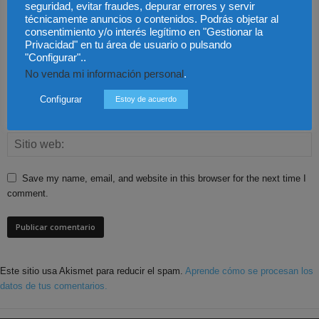
seguridad, evitar fraudes, depurar errores y servir
técnicamente anuncios o contenidos. Podrás objetar al
consentimiento y/o interés legítimo en "Gestionar la
Privacidad" en tu área de usuario o pulsando
"Configurar"..
No venda mi información personal
.
Configurar
Estoy de acuerdo
Save my name, email, and website in this browser for the next time I
comment.
Este sitio usa Akismet para reducir el spam.
Aprende cómo se procesan los
datos de tus comentarios.