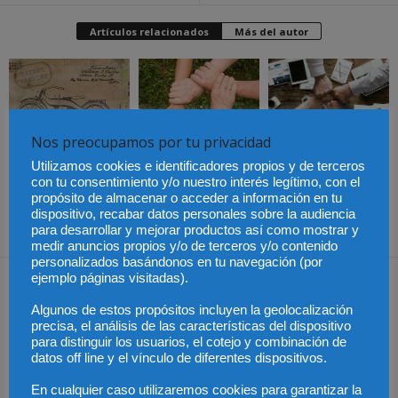
Artículos relacionados
Más del autor
Nos preocupamos por tu privacidad
Últimas modificaciones
en la Ley de Sociedades
Cómo proteger tu
El Pleno del CGPJ
de Capital
Utilizamos cookies e identificadores propios y de terceros
propiedad intelectual en
aprueba el informe al
el extranjero: claves
anteproyecto de Ley de
con tu consentimiento y/o nuestro interés legítimo, con el
lingüísticas y jurídicas
Familias por
propósito de almacenar o acceder a información en tu
unanimidad
dispositivo, recabar datos personales sobre la audiencia
para desarrollar y mejorar productos así como mostrar y
medir anuncios propios y/o de terceros y/o contenido
personalizados basándonos en tu navegación (por
Dejar una respuesta
ejemplo páginas visitadas).
Algunos de estos propósitos incluyen la geolocalización
precisa, el análisis de las características del dispositivo
para distinguir los usuarios, el cotejo y combinación de
datos off line y el vínculo de diferentes dispositivos.
En cualquier caso utilizaremos cookies para garantizar la