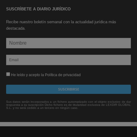
SUSCRÍBETE A DIARIO JURÍDICO
Recibe nuestro boletín semanal con la actualidad jurídica más
destacada.
He leído y acepto la Política de privacidad
Sus datos serán incorporados a un fichero automatizado con el objeto exclusivo de dar
respuesta a su suscripción Dicho fichero es de titularidad exclusiva de LEXDIR GLOBAL
S.L. y no será cedido a un tercero en ningún caso.