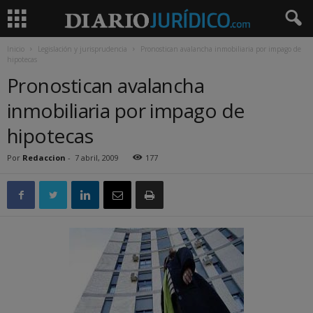
Inicio
Legislación y jurisprudencia
Pronostican avalancha inmobiliaria por impago de
hipotecas
Pronostican avalancha
inmobiliaria por impago de
hipotecas
Por
Redaccion
-
7 abril, 2009
177