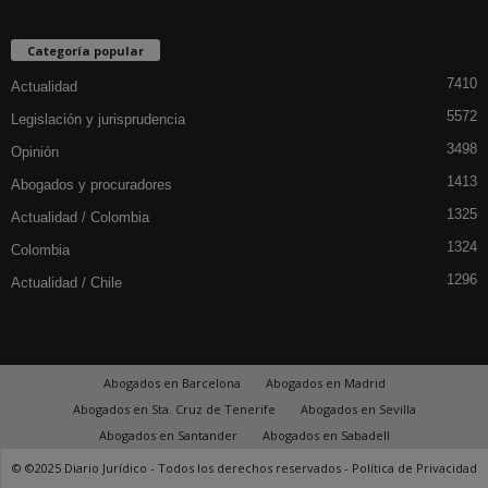
Categoría popular
7410
Actualidad
5572
Legislación y jurisprudencia
3498
Opinión
1413
Abogados y procuradores
1325
Actualidad / Colombia
1324
Colombia
1296
Actualidad / Chile
Abogados en Barcelona
Abogados en Madrid
Abogados en Sta. Cruz de Tenerife
Abogados en Sevilla
Abogados en Santander
Abogados en Sabadell
© ©2025 Diario Jurídico - Todos los derechos reservados -
Política de Privacidad