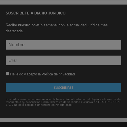
SUSCRÍBETE A DIARIO JURÍDICO
Recibe nuestro boletín semanal con la actualidad jurídica más
destacada.
He leído y acepto la Política de privacidad
Sus datos serán incorporados a un fichero automatizado con el objeto exclusivo de dar
respuesta a su suscripción Dicho fichero es de titularidad exclusiva de LEXDIR GLOBAL
S.L. y no será cedido a un tercero en ningún caso.