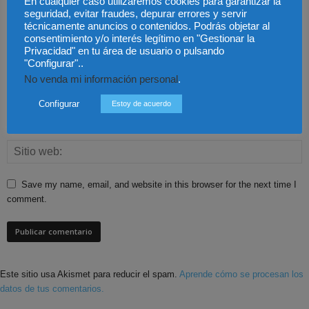
En cualquier caso utilizaremos cookies para garantizar la
seguridad, evitar fraudes, depurar errores y servir
técnicamente anuncios o contenidos. Podrás objetar al
consentimiento y/o interés legítimo en "Gestionar la
Privacidad" en tu área de usuario o pulsando
"Configurar"..
No venda mi información personal
.
Configurar
Estoy de acuerdo
Save my name, email, and website in this browser for the next time I
comment.
Este sitio usa Akismet para reducir el spam.
Aprende cómo se procesan los
datos de tus comentarios.