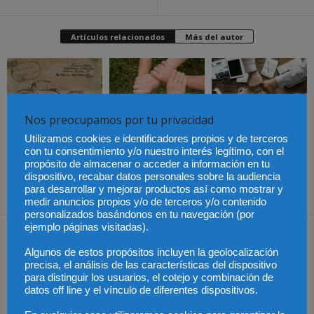
Artículos relacionados
Más del autor
Nos preocupamos por tu privacidad
Últimas modificaciones
en la Ley de Sociedades
Cómo proteger tu
El Pleno del CGPJ
Utilizamos cookies e identificadores propios y de terceros
de Capital
propiedad intelectual en
aprueba el informe al
con tu consentimiento y/o nuestro interés legítimo, con el
el extranjero: claves
anteproyecto de Ley de
lingüísticas y jurídicas
Familias por
propósito de almacenar o acceder a información en tu
unanimidad
dispositivo, recabar datos personales sobre la audiencia
para desarrollar y mejorar productos así como mostrar y
medir anuncios propios y/o de terceros y/o contenido
personalizados basándonos en tu navegación (por
ejemplo páginas visitadas).
Dejar una respuesta
Algunos de estos propósitos incluyen la geolocalización
precisa, el análisis de las características del dispositivo
para distinguir los usuarios, el cotejo y combinación de
datos off line y el vínculo de diferentes dispositivos.