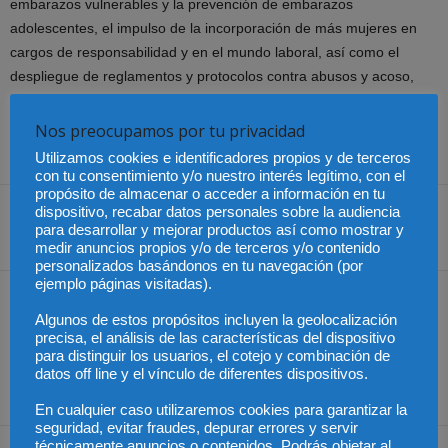
embarazos vulnerables y la prevención de embarazos
adolescentes, el impulso de la incorporación de más mujeres en
cargos de responsabilidad y en el mundo laboral, así como el
despliegue de reglamentos y protocolos contra abusos y acoso,
discriminaciones y malos tratos.
Nos preocupamos por tu privacidad
Fuente:
Prensa Presidencia de Chile
Utilizamos cookies e identificadores propios y de terceros
con tu consentimiento y/o nuestro interés legítimo, con el
propósito de almacenar o acceder a información en tu
dispositivo, recabar datos personales sobre la audiencia
para desarrollar y mejorar productos así como mostrar y
Share
medir anuncios propios y/o de terceros y/o contenido
personalizados basándonos en tu navegación (por
ejemplo páginas visitadas).
Artículo anterior
Artículo siguiente
Algunos de estos propósitos incluyen la geolocalización
México – Establecer en la
Los efectos del
precisa, el análisis de las características del dispositivo
Constitución la
coronavirus en el entorno
para distinguir los usuarios, el cotejo y combinación de
inembargabilidad de las
empresarial – Cuestiones
datos off line y el vínculo de diferentes dispositivos.
pensiones
Administrativas
En cualquier caso utilizaremos cookies para garantizar la
seguridad, evitar fraudes, depurar errores y servir
técnicamente anuncios o contenidos. Podrás objetar al