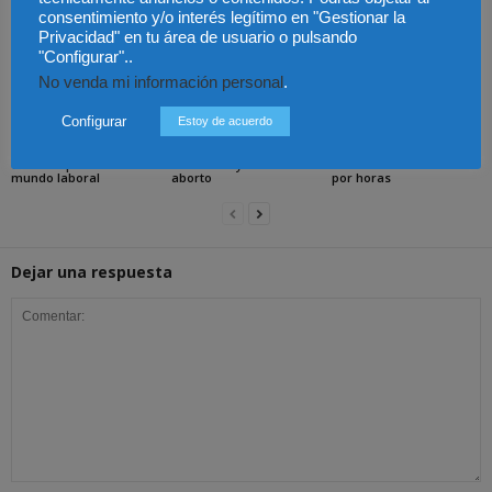
Artículos relacionados
Más del autor
consentimiento y/o interés legítimo en "Gestionar la
Privacidad" en tu área de usuario o pulsando
"Configurar"..
No venda mi información personal
.
Configurar
Estoy de acuerdo
Chile – Equidad en el
Chile – Proyecto anti
Chile – Contrato laboral
mundo laboral
aborto
por horas
Dejar una respuesta