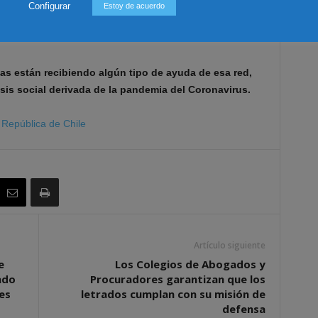
ción Social que ha puesto en marcha el Gobierno del
Configurar
Estoy de acuerdo
ias chilenas, sobre todo a las más vulnerables y de clase
as están recibiendo algún tipo de ayuda de esa red,
isis social derivada de la pandemia del Coronavirus.
 República de Chile
Artículo siguiente
e
Los Colegios de Abogados y
ado
Procuradores garantizan que los
es
letrados cumplan con su misión de
defensa