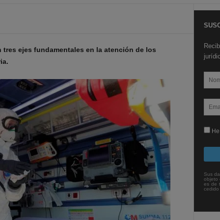
SUSC
Recib
 tres ejes fundamentales en la atención de los
juríd
ia.
He 
Sus da
objeto 
es de 
cedido