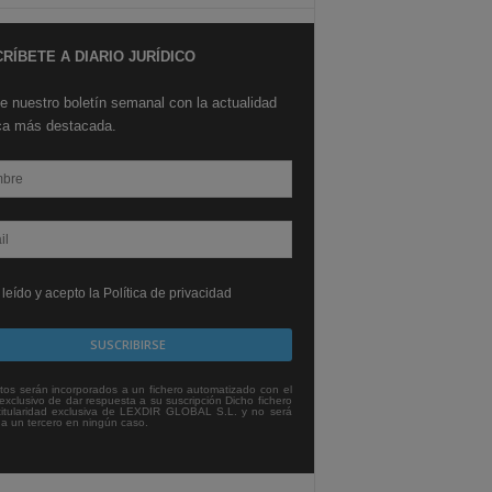
RÍBETE A DIARIO JURÍDICO
e nuestro boletín semanal con la actualidad
ica más destacada.
leído y acepto la Política de privacidad
tos serán incorporados a un fichero automatizado con el
exclusivo de dar respuesta a su suscripción Dicho fichero
titularidad exclusiva de LEXDIR GLOBAL S.L. y no será
 a un tercero en ningún caso.