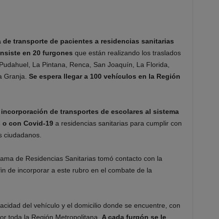
de transporte de pacientes a residencias sanitarias
nsiste en 20 furgones
que están realizando los traslados
Pudahuel, La Pintana, Renca, San Joaquín, La Florida,
a Granja.
Se espera llegar a 100 vehículos en la Región
 incorporación de transportes de escolares al sistema
 o con Covid-19
a residencias sanitarias para cumplir con
os ciudadanos.
grama de Residencias Sanitarias tomó contacto con la
in de incorporar a este rubro en el combate de la
cidad del vehículo y el domicilio donde se encuentre, con
 por toda la Región Metropolitana.
A cada furgón se le