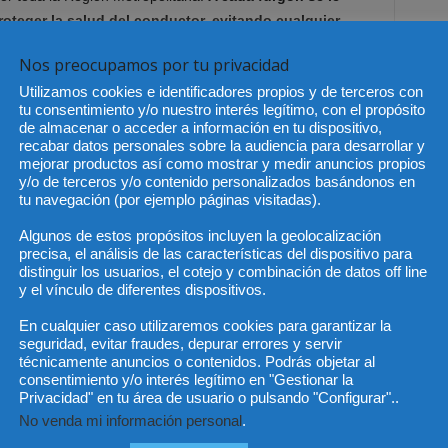
roteger la salud del conductor, evitando cualquier
s.
Nos preocupamos por tu privacidad
Utilizamos cookies e identificadores propios y de terceros con
tu consentimiento y/o nuestro interés legítimo, con el propósito
de almacenar o acceder a información en tu dispositivo,
nastas de “Alimentos para Chile” en la Región
recabar datos personales sobre la audiencia para desarrollar y
mejorar productos así como mostrar y medir anuncios propios
iones en hogares vulnerables y de clase media que se
y/o de terceros y/o contenido personalizados basándonos en
tu navegación (por ejemplo páginas visitadas).
Algunos de estos propósitos incluyen la geolocalización
a de 1,5 millones de canastas con alimentos y productos
precisa, el análisis de las características del dispositivo para
ón Metropolitana, y un millón en regiones.
distinguir los usuarios, el cotejo y combinación de datos off line
y el vínculo de diferentes dispositivos.
proteico y de carbohidratos, con un estándar garantizado
En cualquier caso utilizaremos cookies para garantizar la
es.
seguridad, evitar fraudes, depurar errores y servir
técnicamente anuncios o contenidos. Podrás objetar al
consentimiento y/o interés legítimo en "Gestionar la
ibles, como arroz, legumbres, puré de papas, aceite, atún,
Privacidad" en tu área de usuario o pulsando "Configurar"..
aseo como jabón y detergente.
No venda mi información personal
.