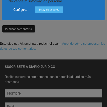
No venda mi información personal
.
Configurar
Estoy de acuerdo
Save my name, email, and website in this browser for the next time I
comment.
Este sitio usa Akismet para reducir el spam.
Aprende cómo se procesan los
datos de tus comentarios.
SUSCRÍBETE A DIARIO JURÍDICO
Recibe nuestro boletín semanal con la actualidad jurídica más
destacada.