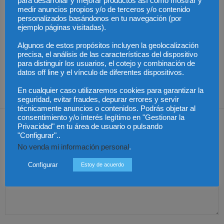
para desarrollar y mejorar productos así como mostrar y
medir anuncios propios y/o de terceros y/o contenido
personalizados basándonos en tu navegación (por
ejemplo páginas visitadas).
Últimas modificaciones
Algunos de estos propósitos incluyen la geolocalización
en la Ley de Sociedades
Cómo proteger tu
El Pleno del CGPJ
precisa, el análisis de las características del dispositivo
de Capital
propiedad intelectual en
aprueba el informe al
para distinguir los usuarios, el cotejo y combinación de
el extranjero: claves
anteproyecto de Ley de
lingüísticas y jurídicas
Familias por
datos off line y el vínculo de diferentes dispositivos.
unanimidad
En cualquier caso utilizaremos cookies para garantizar la
seguridad, evitar fraudes, depurar errores y servir
técnicamente anuncios o contenidos. Podrás objetar al
consentimiento y/o interés legítimo en "Gestionar la
Dejar una respuesta
Privacidad" en tu área de usuario o pulsando
"Configurar"..
No venda mi información personal
.
Configurar
Estoy de acuerdo