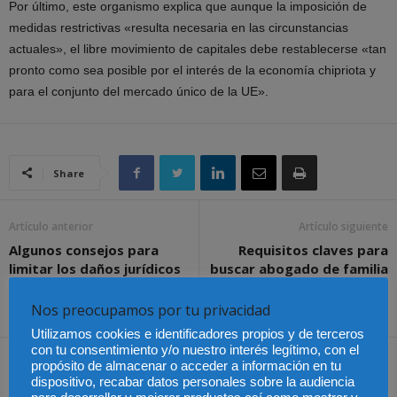
Por último, este organismo explica que aunque la imposición de
medidas restrictivas «resulta necesaria en las circunstancias
actuales», el libre movimiento de capitales debe restablecerse «tan
pronto como sea posible por el interés de la economía chipriota y
para el conjunto del mercado único de la UE».
Share
Artículo anterior
Artículo siguiente
Algunos consejos para
Requisitos claves para
limitar los daños jurídicos
buscar abogado de familia
en el desarrollo
internacional del negocio
Nos preocupamos por tu privacidad
Utilizamos cookies e identificadores propios y de terceros
con tu consentimiento y/o nuestro interés legítimo, con el
Artículos relacionados
Más del autor
propósito de almacenar o acceder a información en tu
dispositivo, recabar datos personales sobre la audiencia