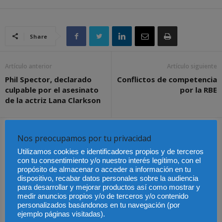
Share
Artículo anterior
Artículo siguiente
Phil Spector, declarado
Conflictos de competencia
culpable por el asesinato
por la RBE
de la actriz Lana Clarkson
Artículos relacionados
Más del autor
Nos preocupamos por tu privacidad
Utilizamos cookies e identificadores propios y de terceros
con tu consentimiento y/o nuestro interés legítimo, con el
propósito de almacenar o acceder a información en tu
dispositivo, recabar datos personales sobre la audiencia
para desarrollar y mejorar productos así como mostrar y
Últimas modificaciones
medir anuncios propios y/o de terceros y/o contenido
en la Ley de Sociedades
Cómo proteger tu
El Pleno del CGPJ
personalizados basándonos en tu navegación (por
de Capital
propiedad intelectual en
aprueba el informe al
ejemplo páginas visitadas).
el extranjero: claves
anteproyecto de Ley de
lingüísticas y jurídicas
Familias por