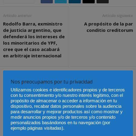
Artículo anterior
Artículo siguiente
Rodolfo Barra, exministro
A propósito de la par
de justicia argentino, que
conditio creditorum
defenderá los intereses de
los minoritarios de YPF,
cree que el caso acabará
en arbitraje internacional
Artículos relacionados
Más del autor
Nos preocupamos por tu privacidad
Utilizamos cookies e identificadores propios y de terceros
con tu consentimiento y/o nuestro interés legítimo, con el
propósito de almacenar o acceder a información en tu
dispositivo, recabar datos personales sobre la audiencia
para desarrollar y mejorar productos así como mostrar y
Últimas modificaciones
medir anuncios propios y/o de terceros y/o contenido
en la Ley de Sociedades
Cómo proteger tu
El Pleno del CGPJ
de Capital
propiedad intelectual en
aprueba el informe al
personalizados basándonos en tu navegación (por
el extranjero: claves
anteproyecto de Ley de
ejemplo páginas visitadas).
lingüísticas y jurídicas
Familias por
unanimidad