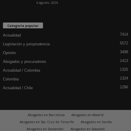
6 agosto, 2026
Categoría popular
7414
Actualidad
5572
Legislación y jurisprudencia
3498
Opinión
1413
Abogados y procuradores
1325
Actualidad / Colombia
1324
Colombia
1296
Actualidad / Chile
Abogados en Barcelona
Abogados en Madrid
Abogados en Sta. Cruz de Tenerife
Abogados en Sevilla
Abogados en Santander
Abogados en Sabadell