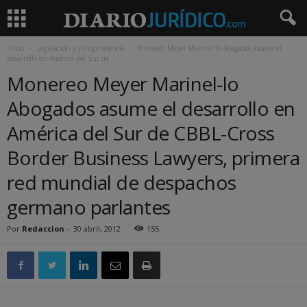
Inicio
Legislación y jurisprudencia
Monereo Meyer Marinel-lo Abogados asume el
desarrollo en América del Sur de...
Monereo Meyer Marinel-lo
Abogados asume el desarrollo en
América del Sur de CBBL-Cross
Border Business Lawyers, primera
red mundial de despachos
germano parlantes
Por
Redaccion
-
30 abril, 2012
155