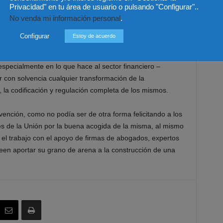
a, que desde luego, será bienvenida como un elemento de
Privacidad" en tu área de usuario o pulsando "Configurar"..
legalidad aplicado a la Administración comunitaria, el
No venda mi información personal
.
idad, subsidiariedad, responsabilidad, reparación de daños,
Configurar
Estoy de acuerdo
tanto como oberbergriff (supraconcepto) como en su
del futuro – precaución, buena administración y gobernanza
specialmente en lo que hace al sector financiero –
 con solvencia cualquier transformación de la
, la codificación y regulación completa de los mismos.
ervención, como no podía ser de otra forma felicitando a los
iones de la Unión por la buena acogida de la misma, al mismo
r el trabajo con el apoyo de firmas de abogados, expertos
een aportar su grano de arena a la construcción de una