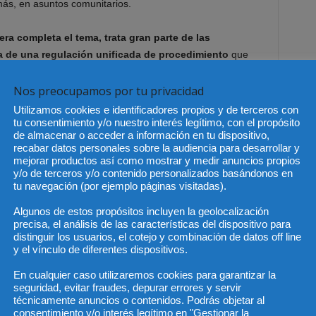
ás, en asuntos comunitarios.
ra completa el tema, trata gran parte de las
a de una regulación unificada de procedimiento
que
uciones y permitir así que confíen más en ellas los
iaciones y en general todas las personas jurídicas y
Nos preocupamos por tu privacidad
o Europeo.
Utilizamos cookies e identificadores propios y de terceros con
tu consentimiento y/o nuestro interés legítimo, con el propósito
de almacenar o acceder a información en tu dispositivo,
un pormenorizado estudio de cada pieza del procedimiento
recabar datos personales sobre la audiencia para desarrollar y
las soluciones que se proponen y que, basadas en el
mejorar productos así como mostrar y medir anuncios propios
 (que como decía el conocido Paul Vinogradoff,
y/o de terceros y/o contenido personalizados basándonos en
tu navegación (por ejemplo páginas visitadas).
a base del Derecho).
Algunos de estos propósitos incluyen la geolocalización
s autores examinan así todas las instituciones que
precisa, el análisis de las características del dispositivo para
distinguir los usuarios, el cotejo y combinación de datos off line
tivo
, de cara a formar un texto único que homogeneice
y el vínculo de diferentes dispositivos.
s 27 países – y ampliándose – que conforman el mapa de la
urídica, fundamento de una potencial equiparación de
En cualquier caso utilizaremos cookies para garantizar la
seguridad, evitar fraudes, depurar errores y servir
europeos que permita así su identificación como tales.
técnicamente anuncios o contenidos. Podrás objetar al
consentimiento y/o interés legítimo en "Gestionar la