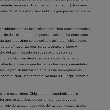
cedente, responsabilidad, revisión de oficio…), tras años
 muy difícil de extrapolar o inducir algún proceso aplicable
descubrimientos de los distintos derechos procedimentales
unal de Justicia, que en no pocas ocasiones ha necesitado
ta que la doctrina se consolida y aclara definitivamente.
ue para “hacer Europa” se cortocircuite el largo y
ho del administrado en sus relaciones con las
o, una Institución democrática, como el Parlamento
abierto, conseguir que las reglas básicas y elementales
es, logren su unificación a través de un Reglamento
sobre el cual, ulteriormente, ya hará su Jurisprudencia el
rolla estas ideas. Dirigido por el catedrático de la
oriano, está elaborado por un granado grupo de
Consejo de Estado, abogados del Estado y catedráticos.