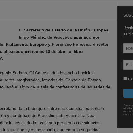
SUSC
Recib
El Secretario de Estado de la Unión Europea,
juríd
Iñigo Méndez de Vigo, acompañado por
del Parlamento Europeo y Francisco Fonseca, director
el pasado miércoles 10 de abril, el libro
o’.
Eugenio Soriano, Of Counsel del despacho Lupicinio
He 
utores, magistrados, letrados del Consejo de Estado,
o llenó el aforo de la sala de conferencias de las sedes de
Sus da
ecretario de Estado que, entre otras cuestiones, señaló
objeto 
es de 
cedido
ión y por debajo de Procedimiento Administrativo».
 ello, los ciudadanos tienen problemas de situación
as Instituciones y es necesario, aumentar la seguridad