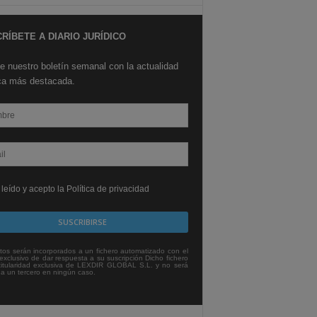
RÍBETE A DIARIO JURÍDICO
e nuestro boletín semanal con la actualidad
ica más destacada.
leído y acepto la Política de privacidad
tos serán incorporados a un fichero automatizado con el
exclusivo de dar respuesta a su suscripción Dicho fichero
titularidad exclusiva de LEXDIR GLOBAL S.L. y no será
 a un tercero en ningún caso.