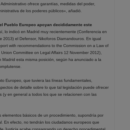
 Administrativo ofrece garantías, medidas del poder,
inistrativa de los poderes públicos», añadió.
del Pueblo Europeo apoyan decididamente este
í, lo indicó en Madrid muy recientemente (Conferencia en
e 2013) el Defensor, Nikoforos Diamandouros. En igual
Report with recommendations to the Commission on a Law of
n Union Committee on Legal Affairs 12 November 2012),
 Madrid esta misma posición, según ha anunciado a la
omplutense.
o Europeo, que tuviera las líneas fundamentales,
ectos de detalle sobre lo que tal legislación puede ofrecer
 (y en general a todos los que se relacionen con las
 elementos básicos de un procedimiento, supondría por
al. En efecto, no tendrán los ciudadanos europeos que
 de Justicia acabe consagrando un derecho procedimental