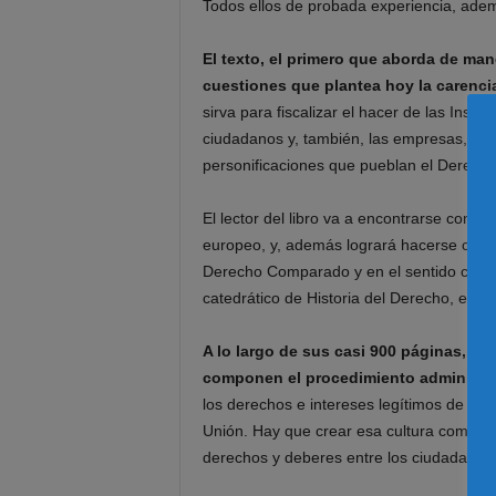
Todos ellos de probada experiencia, adem
El texto, el primero que aborda de mane
cuestiones que plantea hoy la carenci
sirva para fiscalizar el hacer de las Instit
ciudadanos y, también, las empresas, asoc
personificaciones que pueblan el Derech
El lector del libro va a encontrarse con 
europeo, y, además logrará hacerse con 
Derecho Comparado y en el sentido común
catedrático de Historia del Derecho, es l
A lo largo de sus casi 900 páginas, lo
componen el procedimiento administra
los derechos e intereses legítimos de lo
Unión. Hay que crear esa cultura común j
derechos y deberes entre los ciudadanos 