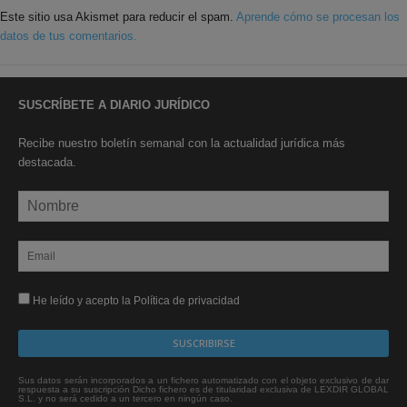
Este sitio usa Akismet para reducir el spam.
Aprende cómo se procesan los
datos de tus comentarios.
SUSCRÍBETE A DIARIO JURÍDICO
Recibe nuestro boletín semanal con la actualidad jurídica más
destacada.
He leído y acepto la Política de privacidad
Sus datos serán incorporados a un fichero automatizado con el objeto exclusivo de dar
respuesta a su suscripción Dicho fichero es de titularidad exclusiva de LEXDIR GLOBAL
S.L. y no será cedido a un tercero en ningún caso.