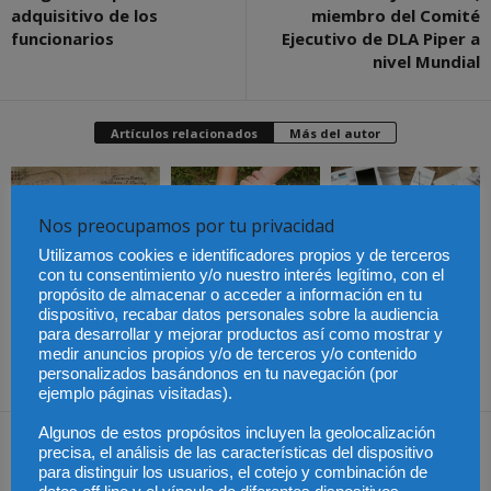
adquisitivo de los
miembro del Comité
funcionarios
Ejecutivo de DLA Piper a
nivel Mundial
Artículos relacionados
Más del autor
Nos preocupamos por tu privacidad
Utilizamos cookies e identificadores propios y de terceros
Últimas modificaciones
con tu consentimiento y/o nuestro interés legítimo, con el
en la Ley de Sociedades
Cómo proteger tu
El Pleno del CGPJ
propósito de almacenar o acceder a información en tu
de Capital
propiedad intelectual en
aprueba el informe al
dispositivo, recabar datos personales sobre la audiencia
el extranjero: claves
anteproyecto de Ley de
lingüísticas y jurídicas
Familias por
para desarrollar y mejorar productos así como mostrar y
unanimidad
medir anuncios propios y/o de terceros y/o contenido
personalizados basándonos en tu navegación (por
ejemplo páginas visitadas).
Algunos de estos propósitos incluyen la geolocalización
Dejar una respuesta
precisa, el análisis de las características del dispositivo
para distinguir los usuarios, el cotejo y combinación de