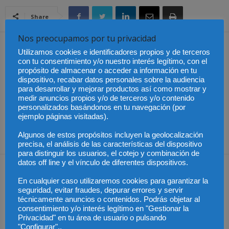
Share
Nos preocupamos por tu privacidad
Artículo anterior
Artículo siguiente
Utilizamos cookies e identificadores propios y de terceros
Prevención del VIH: “Es
Banco Santander
con tu consentimiento y/o nuestro interés legítimo, con el
propósito de almacenar o acceder a información en tu
Positivo Saber. Hazte el
condenado a devolver
dispositivo, recabar datos personales sobre la audiencia
test de VIH”
500.000 euros por la
para desarrollar y mejorar productos así como mostrar y
adquisición en 2011 de
medir anuncios propios y/o de terceros y/o contenido
obligaciones subordinadas
personalizados basándonos en tu navegación (por
de Banco Popular por
ejemplo páginas visitadas).
parte de un matrimonio
Algunos de estos propósitos incluyen la geolocalización
jubilado
precisa, el análisis de las características del dispositivo
para distinguir los usuarios, el cotejo y combinación de
datos off line y el vínculo de diferentes dispositivos.
Artículos relacionados
Más del autor
En cualquier caso utilizaremos cookies para garantizar la
seguridad, evitar fraudes, depurar errores y servir
técnicamente anuncios o contenidos. Podrás objetar al
consentimiento y/o interés legítimo en "Gestionar la
Privacidad" en tu área de usuario o pulsando
"Configurar"..