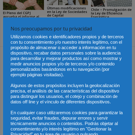
Últimas modificaciones
Chile – Promulgación de
en la Ley de Sociedades
El Pleno del CGPJ
la Ley de Eficiencia
de Capital
aprueba el informe al
Energética
anteproyecto de Ley de
Familias por
unanimidad
Nos preocupamos por tu privacidad
Utilizamos cookies e identificadores propios y de terceros
con tu consentimiento y/o nuestro interés legítimo, con el
propósito de almacenar o acceder a información en tu
Dejar una respuesta
dispositivo, recabar datos personales sobre la audiencia
para desarrollar y mejorar productos así como mostrar y
medir anuncios propios y/o de terceros y/o contenido
personalizados basándonos en tu navegación (por
ejemplo páginas visitadas).
Algunos de estos propósitos incluyen la geolocalización
precisa, el análisis de las características del dispositivo
para distinguir los usuarios, el cotejo y combinación de
datos off line y el vínculo de diferentes dispositivos.
En cualquier caso utilizaremos cookies para garantizar la
seguridad, evitar fraudes, depurar errores y servir
técnicamente anuncios o contenidos. Podrás objetar al
consentimiento y/o interés legítimo en "Gestionar la
Privacidad" en tu área de usuario o pulsando