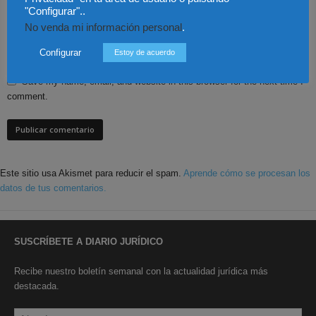
"Configurar"..
No venda mi información personal
.
Configurar
Estoy de acuerdo
Save my name, email, and website in this browser for the next time I
comment.
Este sitio usa Akismet para reducir el spam.
Aprende cómo se procesan los
datos de tus comentarios.
SUSCRÍBETE A DIARIO JURÍDICO
Recibe nuestro boletín semanal con la actualidad jurídica más
destacada.